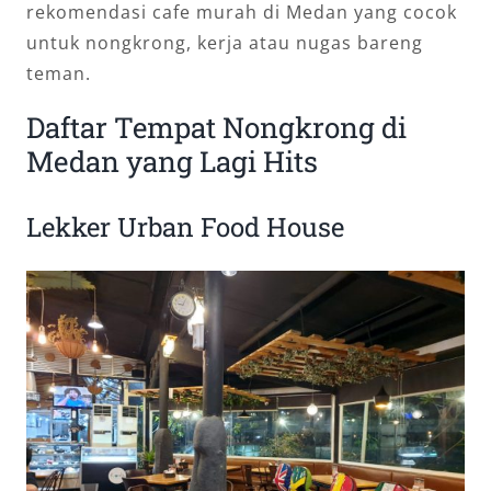
rekomendasi cafe murah di Medan yang cocok
untuk nongkrong, kerja atau nugas bareng
teman.
Daftar Tempat Nongkrong di
Medan yang Lagi Hits
Lekker Urban Food House