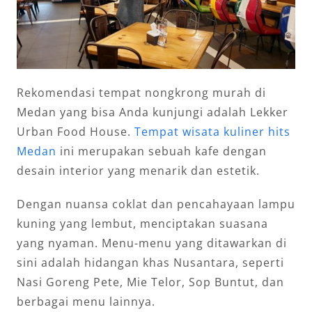
Rekomendasi tempat nongkrong murah di
Medan yang bisa Anda kunjungi adalah Lekker
Urban Food House.
Tempat wisata kuliner hits
Medan
ini merupakan sebuah kafe dengan
desain interior yang menarik dan estetik.
Dengan nuansa coklat dan pencahayaan lampu
kuning yang lembut, menciptakan suasana
yang nyaman. Menu-menu yang ditawarkan di
sini adalah hidangan khas Nusantara, seperti
Nasi Goreng Pete, Mie Telor, Sop Buntut, dan
berbagai menu lainnya.