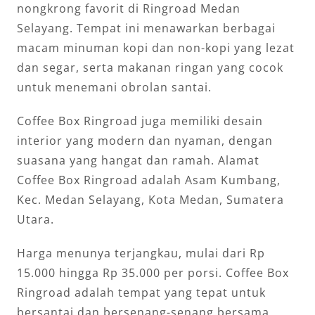
nongkrong favorit di Ringroad Medan
Selayang. Tempat ini menawarkan berbagai
macam minuman kopi dan non-kopi yang lezat
dan segar, serta makanan ringan yang cocok
untuk menemani obrolan santai.
Coffee Box Ringroad juga memiliki desain
interior yang modern dan nyaman, dengan
suasana yang hangat dan ramah. Alamat
Coffee Box Ringroad adalah Asam Kumbang,
Kec. Medan Selayang, Kota Medan, Sumatera
Utara.
Harga menunya terjangkau, mulai dari Rp
15.000 hingga Rp 35.000 per porsi. Coffee Box
Ringroad adalah tempat yang tepat untuk
bersantai dan bersenang-senang bersama