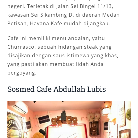
negeri. Terletak di Jalan Sei Bingei 11/13,
kawasan Sei Sikambing D, di daerah Medan
Petisah, Havana Kafe mudah dijangkau.
Cafe ini memiliki menu andalan, yaitu
Churrasco, sebuah hidangan steak yang
disajikan dengan saus istimewa yang khas,
yang pasti akan membuat lidah Anda
bergoyang.
Sosmed Cafe Abdullah Lubis