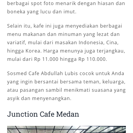
berbagai spot foto menarik dengan hiasan dan
boneka yang lucu dan imut.
Selain itu, kafe ini juga menyediakan berbagai
menu makanan dan minuman yang lezat dan
variatif, mulai dari masakan Indonesia, Cina,
hingga Korea. Harga menunya juga terjangkau,
mulai dari Rp 11.000 hingga Rp 110.000.
Sosmed Cafe Abdullah Lubis cocok untuk Anda
yang ingin bersantai bersama teman, keluarga,
atau pasangan sambil menikmati suasana yang
asyik dan menyenangkan.
Junction Cafe Medan