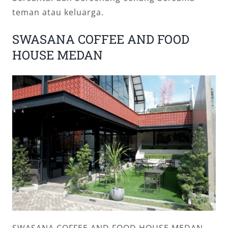
teman atau keluarga.
SWASANA COFFEE AND FOOD
HOUSE MEDAN