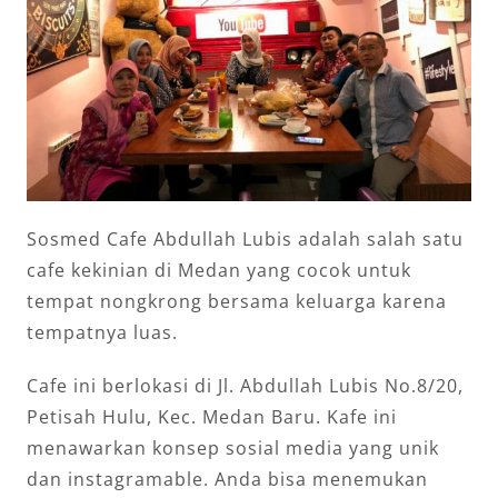
Sosmed Cafe Abdullah Lubis adalah salah satu
cafe kekinian di Medan yang cocok untuk
tempat nongkrong bersama keluarga karena
tempatnya luas.
Cafe ini berlokasi di Jl. Abdullah Lubis No.8/20,
Petisah Hulu, Kec. Medan Baru. Kafe ini
menawarkan konsep sosial media yang unik
dan instagramable. Anda bisa menemukan