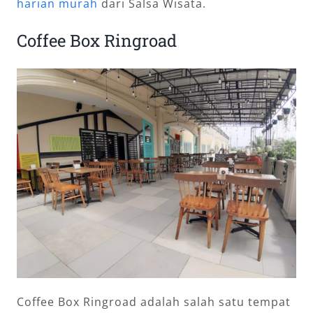
harian murah
dari Salsa Wisata.
Coffee Box Ringroad
Coffee Box Ringroad adalah salah satu tempat