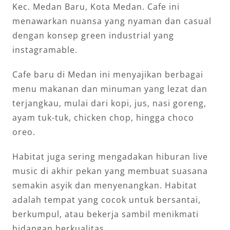
Kec. Medan Baru, Kota Medan. Cafe ini
menawarkan nuansa yang nyaman dan casual
dengan konsep green industrial yang
instagramable.
Cafe baru di Medan ini menyajikan berbagai
menu makanan dan minuman yang lezat dan
terjangkau, mulai dari kopi, jus, nasi goreng,
ayam tuk-tuk, chicken chop, hingga choco
oreo.
Habitat juga sering mengadakan hiburan live
music di akhir pekan yang membuat suasana
semakin asyik dan menyenangkan. Habitat
adalah tempat yang cocok untuk bersantai,
berkumpul, atau bekerja sambil menikmati
hidangan berkualitas.