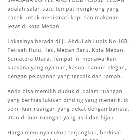
SWASANA COFFEE AND FOOD HOUSE MEDAN
adalah salah satu tempat nongkrong yang
cocok untuk menikmati kopi dan makanan
lezat di kota Medan.
Lokasinya berada di Jl. Abdullah Lubis No.16B,
Petisah Hulu, Kec. Medan Baru, Kota Medan,
Sumatera Utara. Tempat ini menawarkan
suasana yang nyaman, kasual namun elegan,
dengan pelayanan yang terbaik dan ramah.
Anda bisa memilih duduk di dalam ruangan
yang berhias lukisan dinding yang menarik, di
semi luar ruangan yang dekat dengan barista,
atau di luar ruangan yang asri dan hijau.
Harga menunya cukup terjangkau, berkisar