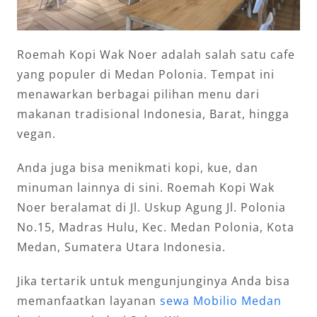
Roemah Kopi Wak Noer adalah salah satu cafe
yang populer di Medan Polonia. Tempat ini
menawarkan berbagai pilihan menu dari
makanan tradisional Indonesia, Barat, hingga
vegan.
Anda juga bisa menikmati kopi, kue, dan
minuman lainnya di sini. Roemah Kopi Wak
Noer beralamat di Jl. Uskup Agung Jl. Polonia
No.15, Madras Hulu, Kec. Medan Polonia, Kota
Medan, Sumatera Utara Indonesia.
Jika tertarik untuk mengunjunginya Anda bisa
memanfaatkan layanan
sewa Mobilio Medan