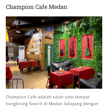
Champion Cafe Medan
Champion Cafe adalah salah satu tempat
nongkrong favorit di Medan Selayang dengan