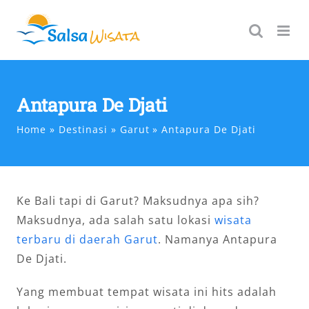
Skip
to
content
Antapura De Djati
Home
Destinasi
Garut
Antapura De Djati
Ke Bali tapi di Garut? Maksudnya apa sih?
Maksudnya, ada salah satu lokasi
wisata
terbaru di daerah Garut
. Namanya Antapura
De Djati.
Yang membuat tempat wisata ini hits adalah