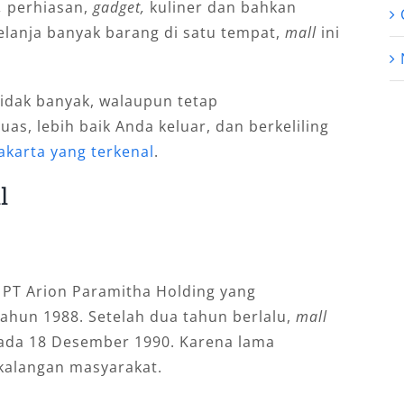
,
perhiasan,
gadget,
kuliner dan bahkan
elanja banyak barang di satu tempat,
mall
ini
 tidak banyak, walaupun tetap
as, lebih baik Anda keluar, dan berkeliling
Jakarta yang terkenal
.
l
 PT Arion Paramitha Holding yang
hun 1988. Setelah dua tahun berlalu,
mall
 pada 18 Desember 1990. Karena lama
 kalangan masyarakat.