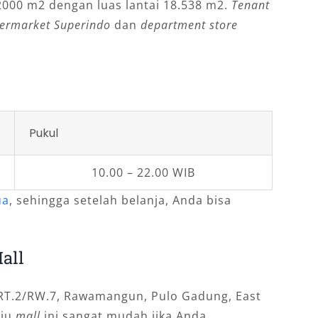
r 2000 m2 dengan luas lantai 18.538 m2.
Tenant
permarket Superindo
dan
department store
Pukul
10.00 – 22.00 WIB
ua
, sehingga setelah belanja, Anda bisa
all
4, RT.2/RW.7, Rawamangun, Pulo Gadung, East
uju
mall
ini sangat mudah jika Anda