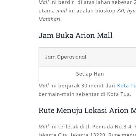
Mall
ini berdiri di atas lahan sebesa
utama
mall
ini adalah bioskop
XXI, hy
Matahari
.
Jam Buka Arion Mall
Jam Operasional
Setiap Hari
Mall
ini berjarak 30 menit dari
Kota T
bermain-main sebentar di Kota Tua.
Rute Menuju Lokasi Arion M
Mall
ini terletak di Jl. Pemuda No.3-
Jakarta City, Jakarta 13220. Rute men