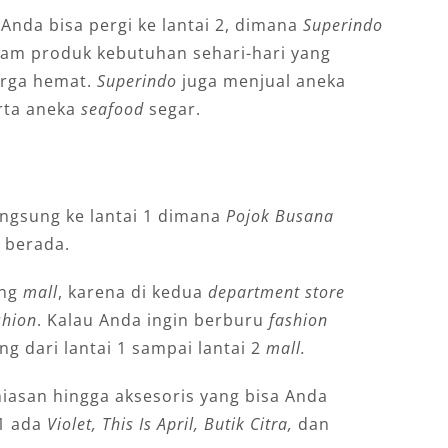
Anda bisa pergi ke lantai 2, dimana
Superindo
m produk kebutuhan sehari-hari yang
arga hemat.
Superindo
juga menjual aneka
erta aneka
seafood
segar.
langsung ke lantai 1 dimana
Pojok Busana
berada.
ing
mall
, karena di kedua
department store
shion
. Kalau Anda ingin berburu
fashion
ing dari lantai 1 sampai lantai 2
mall.
hiasan hingga aksesoris yang bisa Anda
 1 ada
Violet, This Is April, Butik Citra,
dan