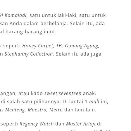
ki Komaladi,
satu untuk laki-laki, satu untuk
n Anda dalam berbelanja. Selain itu, ada
l barang-barang imut.
u seperti
Honey Carpet, TB. Gunung Agung,
an
Stephanny Collection.
Selain itu ada juga
sangan, atau kado
sweet seventeen
anak,
i salah satu pilihannya. Di lantai 1
mall
ini,
s Menteng, Maestro, Metro
dan lain-lain.
, seperti
Regency Watch
dan
Master Arloji
di