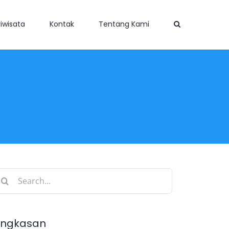
iwisata
Kontak
Tentang Kami
earch
r:
ingkasan