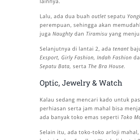
lainnya.
Lalu, ada dua buah
outlet
sepatu
Yong
perempuan, sehingga akan memudahka
juga
Naughty
dan
Tiramisu
yang menjua
Selanjutnya di lantai 2, ada
tenant
baj
Exsport, Girly Fashion, Indah Fashion
d
Sepatu Bata,
serta
The Bra House.
Optic, Jewelry & Watch
Kalau sedang mencari kado untuk pa
perhiasan serta jam mahal bisa menjad
ada banyak toko emas seperti
Toko Ma
Selain itu, ada toko-toko arloji mahal