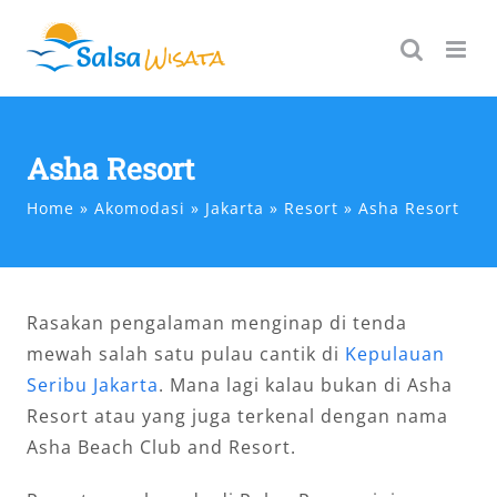
Skip
to
content
Asha Resort
Home
Akomodasi
Jakarta
Resort
Asha Resort
Rasakan pengalaman menginap di tenda
mewah salah satu pulau cantik di
Kepulauan
Seribu Jakarta
. Mana lagi kalau bukan di Asha
Resort atau yang juga terkenal dengan nama
Asha Beach Club and Resort.