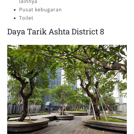
lainnya
Pusat kebugaran
Toilet
Daya Tarik Ashta District 8