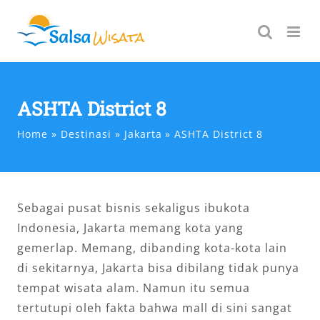
Skip
to
content
ASHTA District 8
Home
Destinasi
Jakarta
ASHTA District 8
Sebagai pusat bisnis sekaligus ibukota
Indonesia, Jakarta memang kota yang
gemerlap. Memang, dibanding kota-kota lain
di sekitarnya, Jakarta bisa dibilang tidak punya
tempat wisata alam. Namun itu semua
tertutupi oleh fakta bahwa mall di sini sangat