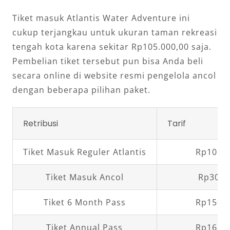
Tiket masuk Atlantis Water Adventure ini
cukup terjangkau untuk ukuran taman rekreasi
tengah kota karena sekitar Rp105.000,00 saja.
Pembelian tiket tersebut pun bisa Anda beli
secara online di website resmi pengelola ancol
dengan beberapa pilihan paket.
Retribusi
Tarif
Tiket Masuk Reguler Atlantis
Rp105.0
Tiket Masuk Ancol
Rp30.0
Tiket 6 Month Pass
Rp150.0
Tiket Annual Pass
Rp165.0