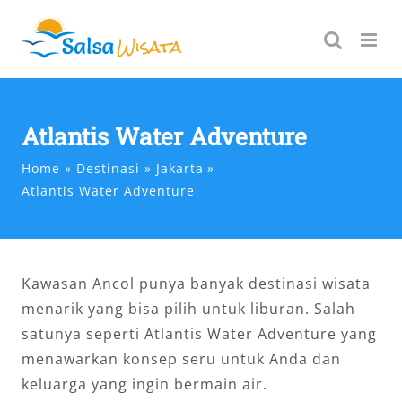
Skip
to
content
Atlantis Water Adventure
Home
Destinasi
Jakarta
Atlantis Water Adventure
Kawasan Ancol punya banyak destinasi wisata
menarik yang bisa pilih untuk liburan. Salah
satunya seperti Atlantis Water Adventure yang
menawarkan konsep seru untuk Anda dan
keluarga yang ingin bermain air.