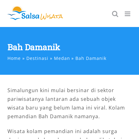
Skip
to
content
Bah Damanik
Home
Destinasi
Medan
Bah Damanik
Simalungun kini mulai bersinar di sektor
pariwisatanya lantaran ada sebuah objek
wisata baru yang belum lama ini viral. Kolam
pemandian Bah Damanik namanya.
Wisata kolam pemandian ini adalah surga