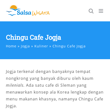
Skip
to
content
Chingu Cafe Jogja
Home
Jogja
Kuliner
Chingu Cafe Jogja
Jogja terkenal dengan banyaknya tempat
nongkrong yang banyak diburu oleh kaum
milenials.
Ada satu cafe di Sleman yang
menawarkan konsep ala Korea lengkap dengan
menu makanan khasnya, namanya Chingu Cafe
Jogja.