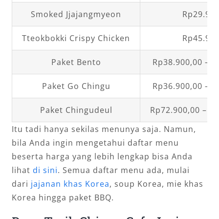
Smoked Jjajangmyeon
Rp29.900
Tteokbokki Crispy Chicken
Rp45.900
Paket Bento
Rp38.900,00 – R
Paket Go Chingu
Rp36.900,00 – R
Paket Chingudeul
Rp72.900,00 – R
Itu tadi hanya sekilas menunya saja. Namun,
bila Anda ingin mengetahui daftar menu
beserta harga yang lebih lengkap bisa Anda
lihat
di sini
. Semua daftar menu ada, mulai
dari
jajanan khas Korea
, soup Korea, mie khas
Korea hingga paket BBQ.