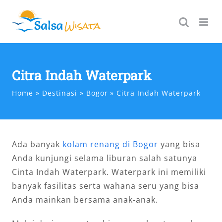
Skip
to
content
Citra Indah Waterpark
Home
Destinasi
Bogor
Citra Indah Waterpark
Ada banyak
kolam renang di Bogor
yang bisa
Anda kunjungi selama liburan salah satunya
Cinta Indah Waterpark. Waterpark ini memiliki
banyak fasilitas serta wahana seru yang bisa
Anda mainkan bersama anak-anak.