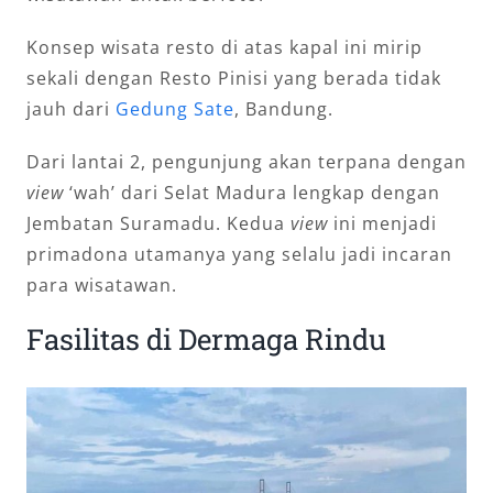
Konsep wisata resto di atas kapal ini mirip
sekali dengan Resto Pinisi yang berada tidak
jauh dari
Gedung Sate
, Bandung.
Dari lantai 2, pengunjung akan terpana dengan
view
‘wah’ dari Selat Madura lengkap dengan
Jembatan Suramadu. Kedua
view
ini menjadi
primadona utamanya yang selalu jadi incaran
para wisatawan.
Fasilitas di Dermaga Rindu