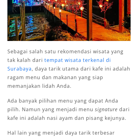
Sebagai salah satu rekomendasi wisata yang
tak kalah dari
tempat wisata terkenal di
Surabaya
, daya tarik utama dari kafe ini adalah
ragam menu dan makanan yang siap
memanjakan lidah Anda.
Ada banyak pilihan menu yang dapat Anda
pilih. Namun yang menjadi menu
signature
dari
kafe ini adalah nasi ayam dan pisang kejunya.
Hal lain yang menjadi daya tarik terbesar