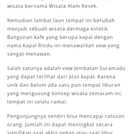
wisata bernama Wisata Alam Kesek.
Kemudian lambat laun tempat ini berubah
menjadi sebuah wisata dermaga estetik.
Bangunan kafe yang berupa kapal dengan
nama Kapal Rindu ini menawarkan
view
yang
sangat menawan.
Salah satunya adalah
view
Jembatan Suramadu
yang dapat terlihat dari atas kapal. Karena
unik dan belum ada satu pun tempat liburan
yang mengusung konsep wisata semacam ini,
tempat ini selalu ramai.
Pengunjungnya sendiri bisa mencapai ratusan
orang. Jumlah ini dapat meningkat secara
signifikan saat akhir pekan atau saat libur