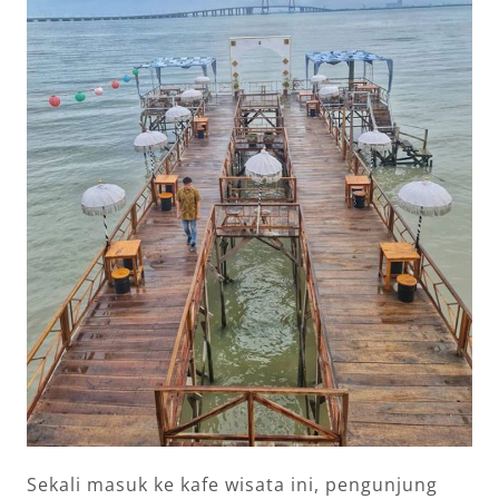
Sekali masuk ke kafe wisata ini, pengunjung