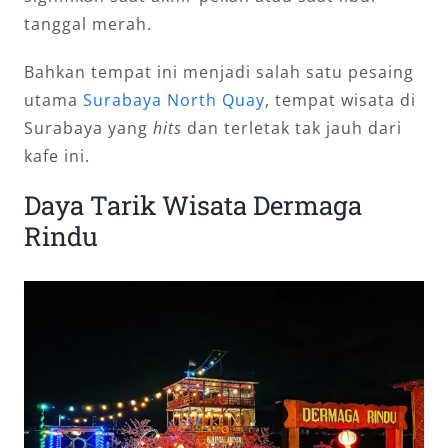
tanggal merah.
Bahkan tempat ini menjadi salah satu pesaing
utama
Surabaya North Quay
, tempat wisata di
Surabaya yang
hits
dan terletak tak jauh dari
kafe ini.
Daya Tarik Wisata Dermaga
Rindu