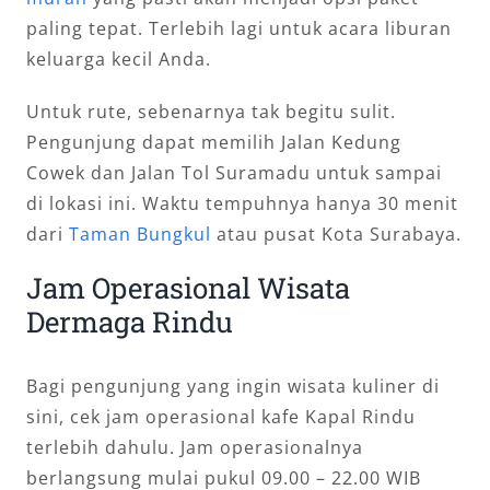
paling tepat. Terlebih lagi untuk acara liburan
keluarga kecil Anda.
Untuk rute, sebenarnya tak begitu sulit.
Pengunjung dapat memilih Jalan Kedung
Cowek dan Jalan Tol Suramadu untuk sampai
di lokasi ini. Waktu tempuhnya hanya 30 menit
dari
Taman Bungkul
atau pusat Kota Surabaya.
Jam Operasional Wisata
Dermaga Rindu
Bagi pengunjung yang ingin wisata kuliner di
sini, cek jam operasional kafe Kapal Rindu
terlebih dahulu. Jam operasionalnya
berlangsung mulai pukul 09.00 – 22.00 WIB