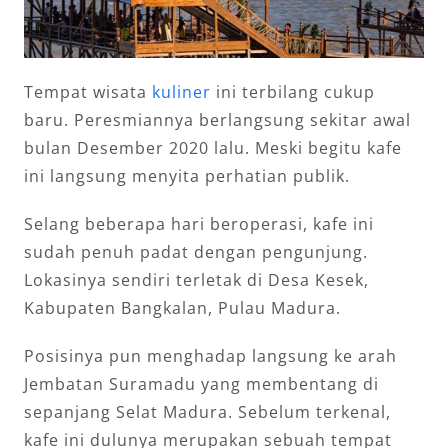
Tempat wisata
kuliner
ini terbilang cukup
baru. Peresmiannya berlangsung sekitar awal
bulan Desember 2020 lalu. Meski begitu kafe
ini langsung menyita perhatian publik.
Selang beberapa hari beroperasi, kafe ini
sudah penuh padat dengan pengunjung.
Lokasinya sendiri terletak di Desa Kesek,
Kabupaten Bangkalan, Pulau Madura.
Posisinya pun menghadap langsung ke arah
Jembatan Suramadu yang membentang di
sepanjang Selat Madura. Sebelum terkenal,
kafe ini dulunya merupakan sebuah tempat