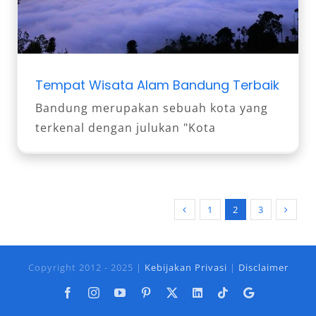
Tempat Wisata Alam Bandung Terbaik
Bandung merupakan sebuah kota yang
terkenal dengan julukan "Kota
1
2
3
Copyright 2012 - 2025 |
Kebijakan Privasi
|
Disclaimer
Facebook
Instagram
YouTube
Pinterest
X
LinkedIn
Tiktok
Google
Business