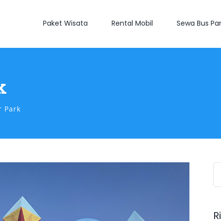
Paket Wisata
Rental Mobil
Sewa Bus Par
k
r Park
S
fo
R