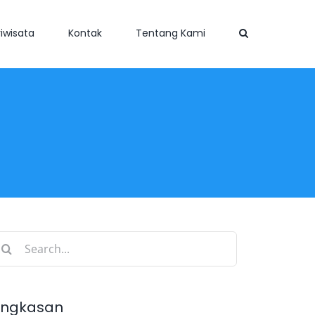
iwisata
Kontak
Tentang Kami
earch
r:
ingkasan