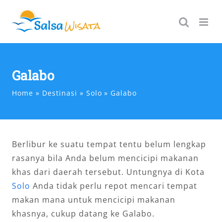
Skip
to
content
Galabo
Home
Destinasi
Solo
Galabo
Berlibur ke suatu tempat tentu belum lengkap
rasanya bila Anda belum mencicipi makanan
khas dari daerah tersebut. Untungnya di Kota
Solo
Anda tidak perlu repot mencari tempat
makan mana untuk mencicipi makanan
khasnya, cukup datang ke Galabo.