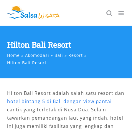
Skip
to
content
Hilton Bali Resort
Home
Akomodasi
Bali
Resort
Hilton Bali Resort
Hilton Bali Resort adalah salah satu resort dan
hotel bintang 5 di Bali dengan view pantai
cantik yang terletak di Nusa Dua. Selain
tawarkan pemandangan laut yang indah, hotel
ini juga memiliki fasilitas yang lengkap dan