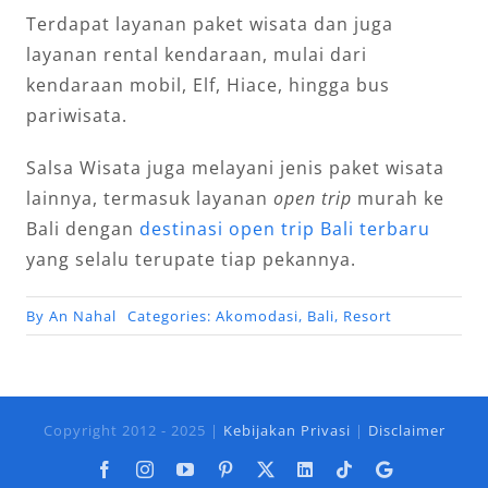
Terdapat layanan paket wisata dan juga
layanan rental kendaraan, mulai dari
kendaraan mobil, Elf, Hiace, hingga bus
pariwisata.
Salsa Wisata juga melayani jenis paket wisata
lainnya, termasuk layanan
open trip
murah ke
Bali dengan
destinasi open trip Bali terbaru
yang selalu terupate tiap pekannya.
By
An Nahal
Categories:
Akomodasi
,
Bali
,
Resort
Copyright 2012 - 2025 |
Kebijakan Privasi
|
Disclaimer
Facebook
Instagram
YouTube
Pinterest
X
LinkedIn
Tiktok
Google
Business