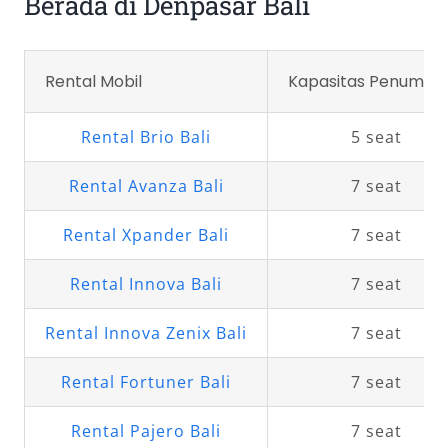
Berada di Denpasar Bali
Rental Mobil
Kapasitas Penumpa
Rental Brio Bali
5 seat
Rental Avanza Bali
7 seat
Rental Xpander Bali
7 seat
Rental Innova Bali
7 seat
Rental Innova Zenix Bali
7 seat
Rental Fortuner Bali
7 seat
Rental Pajero Bali
7 seat