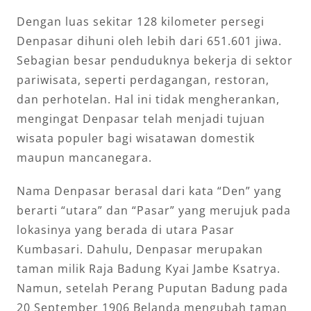
Dengan luas sekitar 128 kilometer persegi
Denpasar dihuni oleh lebih dari 651.601 jiwa.
Sebagian besar penduduknya bekerja di sektor
pariwisata, seperti perdagangan, restoran,
dan perhotelan. Hal ini tidak mengherankan,
mengingat Denpasar telah menjadi tujuan
wisata populer bagi wisatawan domestik
maupun mancanegara.
Nama Denpasar berasal dari kata “Den” yang
berarti “utara” dan “Pasar” yang merujuk pada
lokasinya yang berada di utara Pasar
Kumbasari. Dahulu, Denpasar merupakan
taman milik Raja Badung Kyai Jambe Ksatrya.
Namun, setelah Perang Puputan Badung pada
20 September 1906 Belanda mengubah taman