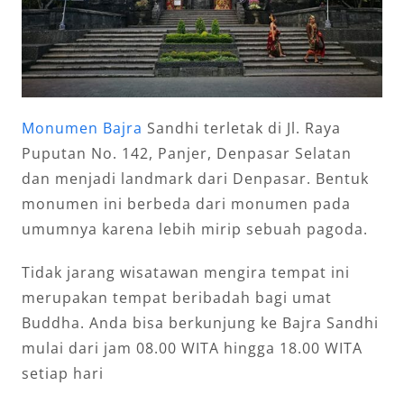
Monumen Bajra
Sandhi terletak di Jl. Raya
Puputan No. 142, Panjer, Denpasar Selatan
dan menjadi landmark dari Denpasar. Bentuk
monumen ini berbeda dari monumen pada
umumnya karena lebih mirip sebuah pagoda.
Tidak jarang wisatawan mengira tempat ini
merupakan tempat beribadah bagi umat
Buddha. Anda bisa berkunjung ke Bajra Sandhi
mulai dari jam 08.00 WITA hingga 18.00 WITA
setiap hari