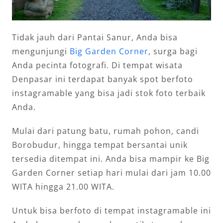
Tidak jauh dari Pantai Sanur, Anda bisa
mengunjungi
Big Garden Corner
, surga bagi
Anda pecinta fotografi. Di tempat wisata
Denpasar ini terdapat banyak spot berfoto
instagramable yang bisa jadi stok foto terbaik
Anda.
Mulai dari patung batu, rumah pohon, candi
Borobudur, hingga tempat bersantai unik
tersedia ditempat ini. Anda bisa mampir ke Big
Garden Corner setiap hari mulai dari jam 10.00
WITA hingga 21.00 WITA.
Untuk bisa berfoto di tempat instagramable ini