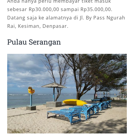
Anda hanya perlu membayar tiket masuk
sebesar Rp30.000,00 sampai Rp35.000,00.
Datang saja ke alamatnya di Jl. By Pass Ngurah
Rai, Kesiman, Denpasar.
Pulau Serangan