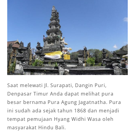
Saat melewati Jl. Surapati, Dangin Puri,
Denpasar Timur Anda dapat melihat pura
besar bernama Pura Agung Jagatnatha. Pura
ini sudah ada sejak tahun 1868 dan menjadi
tempat pemujaan Hyang Widhi Wasa oleh
masyarakat Hindu Bali.