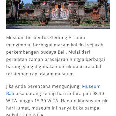
Museum berbentuk Gedung Arca ini
menyimpan berbagai macam koleksi sejarah
perkembangan budaya Bali. Mulai dari
peralatan zaman prasejarah hingga berbagai
barang yang digunakan untuk upacara adat
tersimpan rapi dalam museum.
Jika Anda berencana mengunjungi
Museum
Bali
bisa datang setiap hari antara jam 08.30
WITA hingga 15.30 WITA. Namun khusus untuk
hari Jumat, museum ini hanya buka sampai
pukul 13.00 WITA.