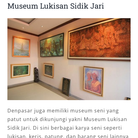
Museum Lukisan Sidik Jari
Denpasar juga memiliki museum seni yang
patut untuk dikunjungi yakni Museum Lukisan
Sidik Jari. Di sini berbagai karya seni seperti
lukisan, keris, patung, dan barang seni lainnya