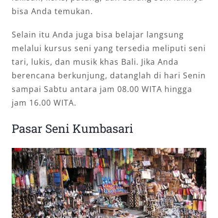
bisa Anda temukan.
Selain itu Anda juga bisa belajar langsung
melalui kursus seni yang tersedia meliputi seni
tari, lukis, dan musik khas Bali. Jika Anda
berencana berkunjung, datanglah di hari Senin
sampai Sabtu antara jam 08.00 WITA hingga
jam 16.00 WITA.
Pasar Seni Kumbasari