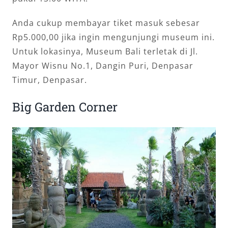
Anda cukup membayar tiket masuk sebesar
Rp5.000,00 jika ingin mengunjungi museum ini.
Untuk lokasinya, Museum Bali terletak di Jl.
Mayor Wisnu No.1, Dangin Puri, Denpasar
Timur, Denpasar.
Big Garden Corner