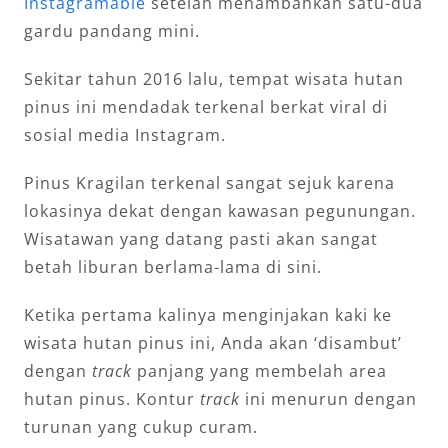
Instagramable
setelah menambahkan satu-dua
gardu pandang mini.
Sekitar tahun 2016 lalu, tempat wisata hutan
pinus ini mendadak terkenal berkat viral di
sosial media Instagram.
Pinus Kragilan terkenal sangat sejuk karena
lokasinya dekat dengan kawasan pegunungan.
Wisatawan yang datang pasti akan sangat
betah liburan berlama-lama di sini.
Ketika pertama kalinya menginjakan kaki ke
wisata hutan pinus ini, Anda akan ‘disambut’
dengan
track
panjang yang membelah area
hutan pinus. Kontur
track
ini menurun dengan
turunan yang cukup curam.