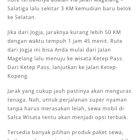
Salatiga lalu sekitar 3 KM kemudian baru belok
ke Selatan.
Jika dari Jogja, jaraknya kurang lebih 50 KM
dengan waktu tempuh 1 jam 45 menit. Rute
dari Jogja ini bisa Anda mulai dari Jalan
Magelang lalu menuju ke wisata Ketep Pass.
Dari Ketep Pass, lanjutkan ke Jalan Ketep-
Kopeng.
Jarak yang cukup jauh pastinya akan menguras
tenaga. Nah, untuk perjalanan super nyaman
tanpa harus merasakan lelah, sewa mobil di
Salsa Wisata tentu akan menjadi opsi terbaik.
Tersedia banyak pilihan produk paket sewa,