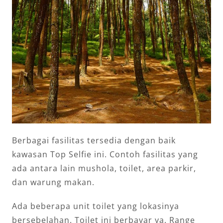
Berbagai fasilitas tersedia dengan baik
kawasan Top Selfie ini. Contoh fasilitas yang
ada antara lain mushola, toilet, area parkir,
dan warung makan.
Ada beberapa unit toilet yang lokasinya
bersebelahan. Toilet ini berbayar ya. Range