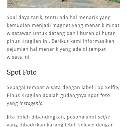
Soal daya tarik, tentu ada hal menarik yang
kemudian menjadi magnet yang menarik minat
wisatawan untuk datang dan liburan di hutan
pinus Kragilan ini. Berikut kami informasikan
sejumlah hal menarik yang ada di tempat
wisata ini.
Spot Foto
Sebagai tempat wisata dengan label Top Selfie,
Pinus Kragilan adalah gudangnya spot foto
yang
Instagenic
.
Jika boleh dibandingkan, pesona spot
selfie
yang dihadirkan kurang lebih selevel dengan