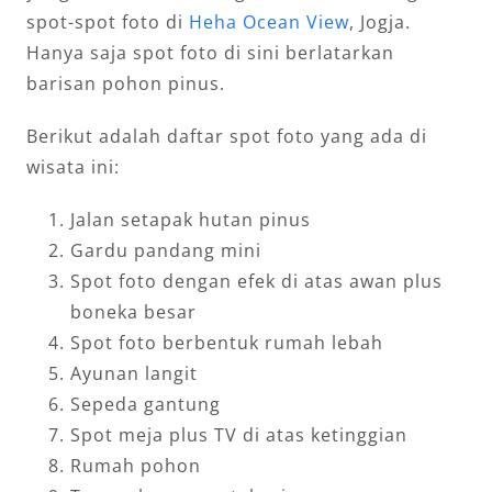
spot-spot foto di
Heha Ocean View
, Jogja.
Hanya saja spot foto di sini berlatarkan
barisan pohon pinus.
Berikut adalah daftar spot foto yang ada di
wisata ini:
Jalan setapak hutan pinus
Gardu pandang mini
Spot foto dengan efek di atas awan plus
boneka besar
Spot foto berbentuk rumah lebah
Ayunan langit
Sepeda gantung
Spot meja plus TV di atas ketinggian
Rumah pohon