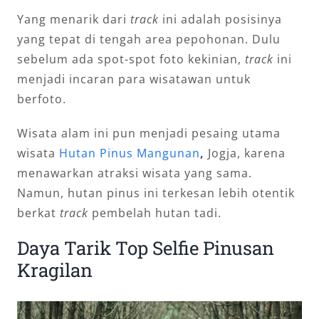
Yang menarik dari
track
ini adalah posisinya
yang tepat di tengah area pepohonan. Dulu
sebelum ada spot-spot foto kekinian,
track
ini
menjadi incaran para wisatawan untuk
berfoto.
Wisata alam ini pun menjadi pesaing utama
wisata
Hutan Pinus Mangunan
,
Jogja, karena
menawarkan atraksi wisata yang sama.
Namun, hutan pinus ini terkesan lebih otentik
berkat
track
pembelah hutan tadi.
Daya Tarik Top Selfie Pinusan
Kragilan