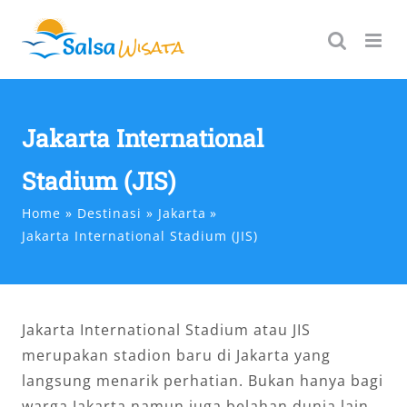
Skip
to
content
Jakarta International
Stadium (JIS)
Home
Destinasi
Jakarta
Jakarta International Stadium (JIS)
Jakarta International Stadium atau JIS
merupakan stadion baru di Jakarta yang
langsung menarik perhatian. Bukan hanya bagi
warga Jakarta namun juga belahan dunia lain