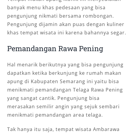
banyak menu khas pedesaan yang bisa
pengunjung nikmati bersama rombongan.
Pengunjung dijamin akan puas dengan kuliner
khas tempat wisata ini karena bahannya segar.
Pemandangan Rawa Pening
Hal menarik berikutnya yang bisa pengunjung
dapatkan ketika berkunjung ke rumah makan
apung di Kabupaten Semarang ini yaitu bisa
menikmati pemandangan Telaga Rawa Pening
yang sangat cantik. Pengunjung bisa
merasakan semilir angin yang sejuk sembari
menikmati pemandangan area telaga.
Tak hanya itu saja, tempat wisata Ambarawa