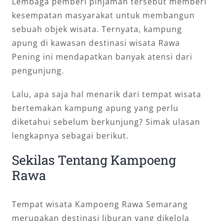
Lembaga pemberi pinjaman tersebut memberi
kesempatan masyarakat untuk membangun
sebuah objek wisata. Ternyata, kampung
apung di kawasan destinasi wisata Rawa
Pening ini mendapatkan banyak atensi dari
pengunjung.
Lalu, apa saja hal menarik dari tempat wisata
bertemakan kampung apung yang perlu
diketahui sebelum berkunjung? Simak ulasan
lengkapnya sebagai berikut.
Sekilas Tentang Kampoeng
Rawa
Tempat wisata Kampoeng Rawa Semarang
merupakan destinasi liburan yang dikelola