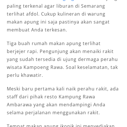
paling terkenal agar liburan di Semarang
terlihat afdol. Cukup kulineran di warung
makan apung ini saja pastinya akan sangat
membuat Anda terkesan.
Tiga buah rumah makan apung terlihat
berjejer rapi. Pengunjung akan menaiki rakit
yang sudah tersedia di ujung dermaga perahu
wisata Kampoeng Rawa. Soal keselamatan, tak
perlu khawatir.
Meski baru pertama kali naik perahu rakit, ada
staff dari pihak resto Kampung Rawa
Ambarawa yang akan mendampingi Anda
selama perjalanan menggunakan rakit.
Tempat makan apung ikonik ini menyediakan