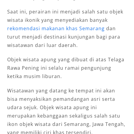
Saat ini, perairan ini menjadi salah satu objek
wisata ikonik yang menyediakan banyak
rekomendasi makanan khas Semarang
dan
turut menjadi destinasi kunjungan bagi para
wisatawan dari luar daerah.
Objek wisata apung yang dibuat di atas Telaga
Rawa Pening ini selalu ramai pengunjung
ketika musim liburan.
Wisatawan yang datang ke tempat ini akan
bisa menyaksikan pemandangan asri serta
udara sejuk. Objek wisata apung ini
merupakan kebanggaan sekaligus salah satu
ikon objek wisata dari Semarang, Jawa Tengah,
yang memiliki ciri khas tersendiri.