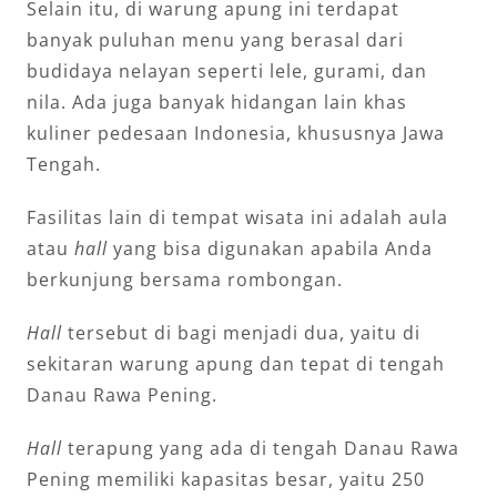
Selain itu, di warung apung ini terdapat
banyak puluhan menu yang berasal dari
budidaya nelayan seperti lele, gurami, dan
nila. Ada juga banyak hidangan lain khas
kuliner pedesaan Indonesia, khususnya Jawa
Tengah.
Fasilitas lain di tempat wisata ini adalah aula
atau
hall
yang bisa digunakan apabila Anda
berkunjung bersama rombongan.
Hall
tersebut di bagi menjadi dua, yaitu di
sekitaran warung apung dan tepat di tengah
Danau Rawa Pening.
Hall
terapung yang ada di tengah Danau Rawa
Pening memiliki kapasitas besar, yaitu 250