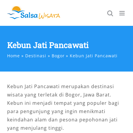
Skip
to
content
Kebun Jati Pancawati
Home
Destinasi
Bogor
Kebun Jati Pancawati
Kebun Jati Pancawati merupakan destinasi
wisata yang terletak di Bogor, Jawa Barat.
Kebun ini menjadi tempat yang populer bagi
para pengunjung yang ingin menikmati
keindahan alam dan pesona pepohonan jati
yang menjulang tinggi.