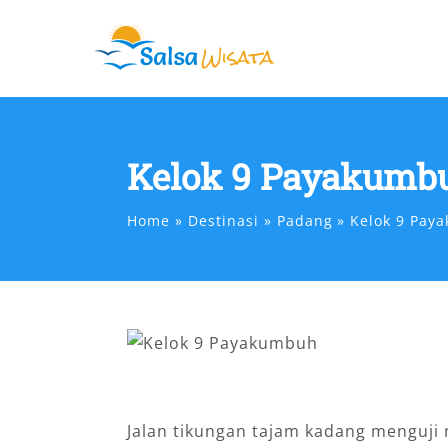
Skip
to
content
Kelok 9 Payakumb
Home
Destinasi
Padang
Kelok 9 Pay
Jalan tikungan tajam kadang menguji