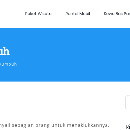
Paket Wisata
Rental Mobil
Sewa Bus Par
uh
akumbuh
S
fo
 nyali sebagian orang untuk menaklukkannya.
R