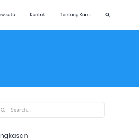
iwisata
Kontak
Tentang Kami
earch
r:
ingkasan