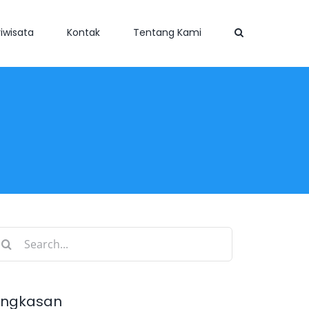
iwisata
Kontak
Tentang Kami
earch
r:
ingkasan