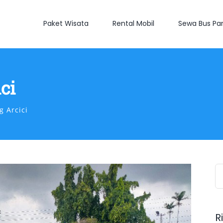
Paket Wisata
Rental Mobil
Sewa Bus Par
ci
 Arcici
S
fo
R