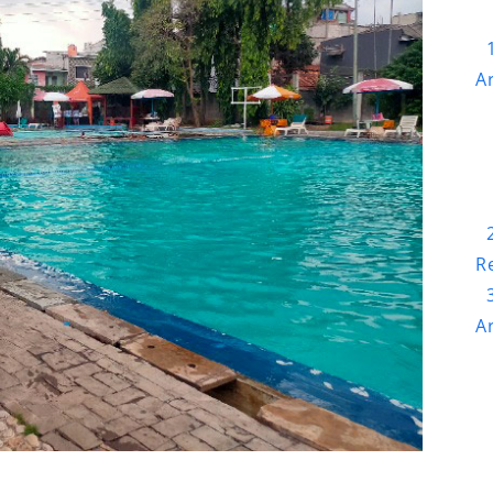
Ar
R
Ar