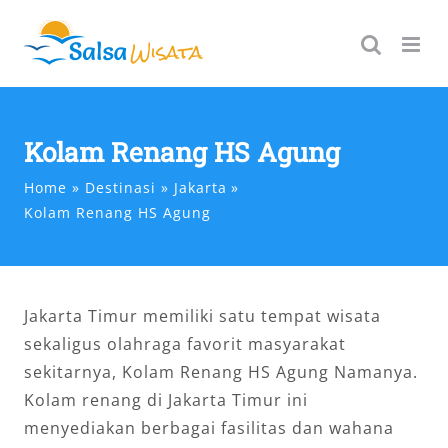
Skip
to
content
Kolam Renang HS Agung
Home
Destinasi
Jakarta
Kolam Renang HS Agung
Jakarta Timur memiliki satu tempat wisata
sekaligus olahraga favorit masyarakat
sekitarnya, Kolam Renang HS Agung Namanya.
Kolam renang di Jakarta Timur ini
menyediakan berbagai fasilitas dan wahana