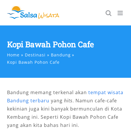
Skip
to
content
Kopi Bawah Pohon Cafe
Home
Destinasi
Bandung
Kopi Bawah Pohon Cafe
Bandung memang terkenal akan
tempat wisata
Bandung terbaru
yang
hits
. Namun cafe-cafe
kekinian juga kini banyak bermunculan di Kota
Kembang ini. Seperti Kopi Bawah Pohon Cafe
yang akan kita bahas hari ini.