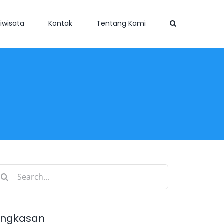
iwisata
Kontak
Tentang Kami
earch
r:
ingkasan