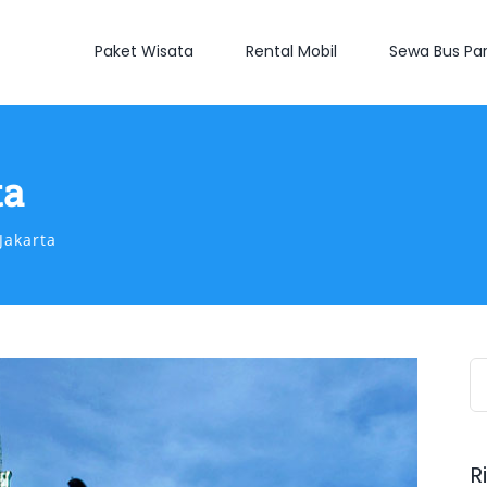
Paket Wisata
Rental Mobil
Sewa Bus Par
ta
Jakarta
S
fo
R