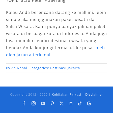
YOPIE, atau Peter F Saerang.
Kalau Anda berencana datang ke mall ini, lebih
simple jika menggunakan paket wisata dari
Salsa Wisata. Kami punya banyak pilihan paket
wisata di berbagai kota di Indonesia. Anda juga
bisa memilih sendiri destinasi wisata yang
hendak Anda kunjungi termasuk ke pusat
oleh-
oleh Jakarta terkenal
.
By
An Nahal
Categories:
Destinasi
,
Jakarta
Copyright 2012 - 2025 |
Kebijakan Privasi
|
Disclaimer
Facebook
Instagram
YouTube
Pinterest
X
LinkedIn
Tiktok
Google
Business