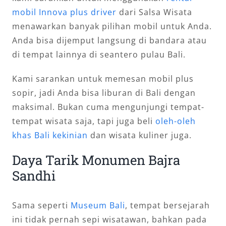
mobil Innova plus driver
dari Salsa Wisata
menawarkan banyak pilihan mobil untuk Anda.
Anda bisa dijemput langsung di bandara atau
di tempat lainnya di seantero pulau Bali.
Kami sarankan untuk memesan mobil plus
sopir, jadi Anda bisa liburan di Bali dengan
maksimal. Bukan cuma mengunjungi tempat-
tempat wisata saja, tapi juga beli
oleh-oleh
khas Bali kekinian
dan wisata kuliner juga.
Daya Tarik Monumen Bajra
Sandhi
Sama seperti
Museum Bali
, tempat bersejarah
ini tidak pernah sepi wisatawan, bahkan pada