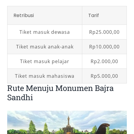
Retribusi
Tarif
Tiket masuk dewasa
Rp25.000,00
Tiket masuk anak-anak
Rp10.000,00
Tiket masuk pelajar
Rp2.000,00
Tiket masuk mahasiswa
Rp5.000,00
Rute Menuju Monumen Bajra
Sandhi