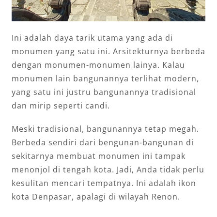
Ini adalah daya tarik utama yang ada di
monumen yang satu ini. Arsitekturnya berbeda
dengan monumen-monumen lainya. Kalau
monumen lain bangunannya terlihat modern,
yang satu ini justru bangunannya tradisional
dan mirip seperti candi.
Meski tradisional, bangunannya tetap megah.
Berbeda sendiri dari bengunan-bangunan di
sekitarnya membuat monumen ini tampak
menonjol di tengah kota. Jadi, Anda tidak perlu
kesulitan mencari tempatnya. Ini adalah ikon
kota Denpasar, apalagi di wilayah Renon.