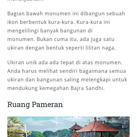
Bagian bawah monumen ini dibangun sebuah
ikon berbentuk kura-kura. Kura-kura ini
mengelilingi banyak bangunan di
monumen. Bukan cuma itu, ada juga satu
ukiran dengan bentuk seperti lilitan naga.
Ukiran unik ada ada tepat di atas monumen.
Anda harus melihat sendiri bagaimana semua
ukiran dan bangunan saling melengkapi untuk
mendukung kemegahan Bajra Sandhi.
Ruang Pameran