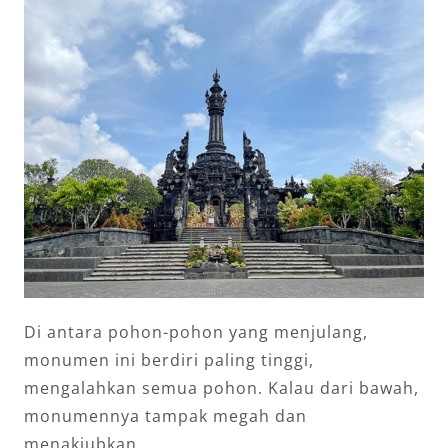
Di antara pohon-pohon yang menjulang,
monumen ini berdiri paling tinggi,
mengalahkan semua pohon. Kalau dari bawah,
monumennya tampak megah dan
menakjubkan.