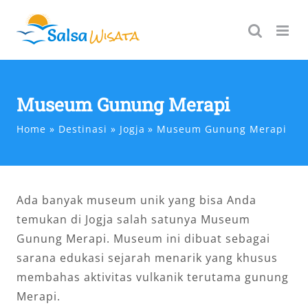
Skip
to
content
Museum Gunung Merapi
Home
Destinasi
Jogja
Museum Gunung Merapi
Ada banyak museum unik yang bisa Anda
temukan di Jogja salah satunya Museum
Gunung Merapi. Museum ini dibuat sebagai
sarana edukasi sejarah menarik yang khusus
membahas aktivitas vulkanik terutama gunung
Merapi.