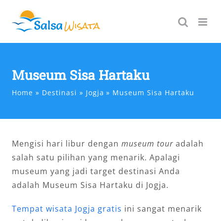
Skip
to
content
Museum Sisa Hartaku
Home
Destinasi
Jogja
Museum Sisa Hartaku
Mengisi hari libur dengan
museum tour
adalah
salah satu pilihan yang menarik. Apalagi
museum yang jadi target destinasi Anda
adalah Museum Sisa Hartaku di Jogja.
Tempat wisata Jogja gratis
ini sangat menarik