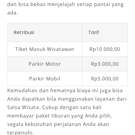
dan bisa bebas menjelajah setiap pantai yang
ada.
Retribusi
Tarif
Tiket Masuk Wisatawan
Rp10.000,00
Parkir Motor
Rp3.000,00
Parkir Mobil
Rp5.000,00
Kemudahan dan hematnya biaya ini juga bisa
Anda dapatkan bila menggunakan layanan dari
Salsa Wisata. Cukup dengan satu kali
membayar paket liburan yang Anda pilih,
segala kebutuhan perjalanan Anda akan
terpenuhi.