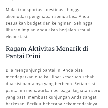
Mulai transportasi, destinasi, hingga
akomodasi penginapan semua bisa Anda
sesuaikan budget dan keinginan. Sehingga
liburan impian Anda akan berjalan sesuai
ekspektasi.
Ragam Aktivitas Menarik di
Pantai Drini
Bila mengunjungi pantai ini Anda bisa
mendapatkan dua kali lipat keseruan sebab
dua sisi pantainya yang berbeda. Setiap sisi
pantai ini menawarkan berbagai kegiatan seru
yang pasti membuat kunjungan Anda sangat
berkesan. Berikut beberapa rekomendasinya