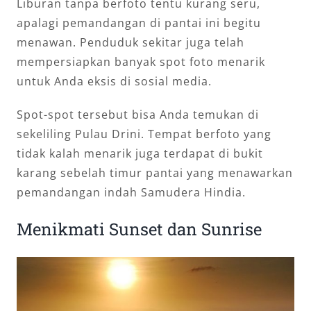
Liburan tanpa berfoto tentu kurang seru,
apalagi pemandangan di pantai ini begitu
menawan. Penduduk sekitar juga telah
mempersiapkan banyak spot foto menarik
untuk Anda eksis di sosial media.
Spot-spot tersebut bisa Anda temukan di
sekeliling Pulau Drini. Tempat berfoto yang
tidak kalah menarik juga terdapat di bukit
karang sebelah timur pantai yang menawarkan
pemandangan indah Samudera Hindia.
Menikmati Sunset dan Sunrise