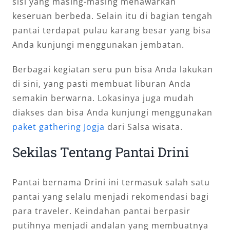
sisi yang masing-masing menawarkan
keseruan berbeda. Selain itu di bagian tengah
pantai terdapat pulau karang besar yang bisa
Anda kunjungi menggunakan jembatan.
Berbagai kegiatan seru pun bisa Anda lakukan
di sini, yang pasti membuat liburan Anda
semakin berwarna. Lokasinya juga mudah
diakses dan bisa Anda kunjungi menggunakan
paket gathering Jogja
dari Salsa wisata.
Sekilas Tentang Pantai Drini
Pantai bernama Drini ini termasuk salah satu
pantai yang selalu menjadi rekomendasi bagi
para traveler. Keindahan pantai berpasir
putihnya menjadi andalan yang membuatnya