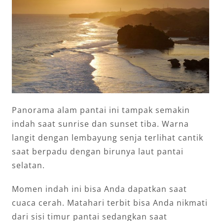
Panorama alam pantai ini tampak semakin
indah saat sunrise dan sunset tiba. Warna
langit dengan lembayung senja terlihat cantik
saat berpadu dengan birunya laut pantai
selatan.
Momen indah ini bisa Anda dapatkan saat
cuaca cerah. Matahari terbit bisa Anda nikmati
dari sisi timur pantai sedangkan saat