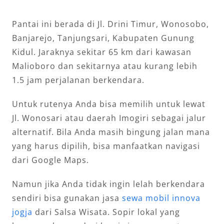
Pantai ini berada di Jl. Drini Timur, Wonosobo,
Banjarejo, Tanjungsari, Kabupaten Gunung
Kidul. Jaraknya sekitar 65 km dari kawasan
Malioboro dan sekitarnya atau kurang lebih
1.5 jam perjalanan berkendara.
Untuk rutenya Anda bisa memilih untuk lewat
Jl. Wonosari atau daerah Imogiri sebagai jalur
alternatif. Bila Anda masih bingung jalan mana
yang harus dipilih, bisa manfaatkan navigasi
dari Google Maps.
Namun jika Anda tidak ingin lelah berkendara
sendiri bisa gunakan jasa
sewa mobil innova
jogja
dari Salsa Wisata. Sopir lokal yang