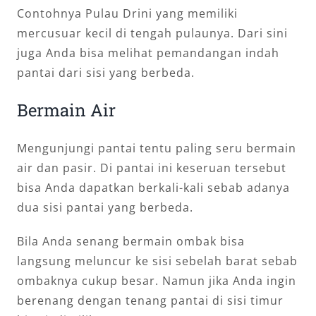
Contohnya Pulau Drini yang memiliki
mercusuar kecil di tengah pulaunya. Dari sini
juga Anda bisa melihat pemandangan indah
pantai dari sisi yang berbeda.
Bermain Air
Mengunjungi pantai tentu paling seru bermain
air dan pasir. Di pantai ini keseruan tersebut
bisa Anda dapatkan berkali-kali sebab adanya
dua sisi pantai yang berbeda.
Bila Anda senang bermain ombak bisa
langsung meluncur ke sisi sebelah barat sebab
ombaknya cukup besar. Namun jika Anda ingin
berenang dengan tenang pantai di sisi timur