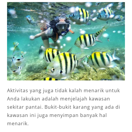
Aktivitas yang juga tidak kalah menarik untuk
Anda lakukan adalah menjelajah kawasan
sekitar pantai. Bukit-bukit karang yang ada di
kawasan ini juga menyimpan banyak hal
menarik.