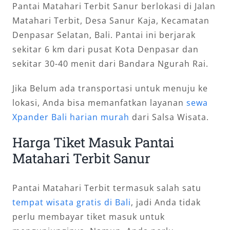
Pantai Matahari Terbit Sanur berlokasi di Jalan
Matahari Terbit, Desa Sanur Kaja, Kecamatan
Denpasar Selatan, Bali. Pantai ini berjarak
sekitar 6 km dari pusat Kota Denpasar dan
sekitar 30-40 menit dari Bandara Ngurah Rai.
Jika Belum ada transportasi untuk menuju ke
lokasi, Anda bisa memanfatkan layanan
sewa
Xpander Bali harian murah
dari Salsa Wisata.
Harga Tiket Masuk Pantai
Matahari Terbit Sanur
Pantai Matahari Terbit termasuk salah satu
tempat wisata gratis di Bali
, jadi Anda tidak
perlu membayar tiket masuk untuk