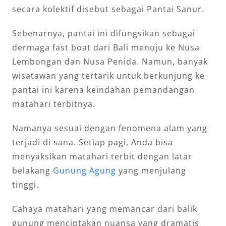
secara kolektif disebut sebagai Pantai Sanur.
Sebenarnya, pantai ini difungsikan sebagai
dermaga fast boat dari Bali menuju ke Nusa
Lembongan dan Nusa Penida. Namun, banyak
wisatawan yang tertarik untuk berkunjung ke
pantai ini karena keindahan pemandangan
matahari terbitnya.
Namanya sesuai dengan fenomena alam yang
terjadi di sana. Setiap pagi, Anda bisa
menyaksikan matahari terbit dengan latar
belakang
Gunung Agung
yang menjulang
tinggi.
Cahaya matahari yang memancar dari balik
gunung menciptakan nuansa yang dramatis