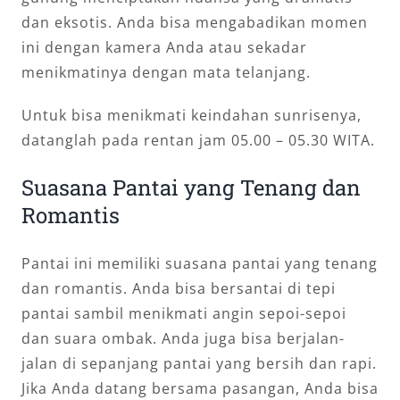
dan eksotis. Anda bisa mengabadikan momen
ini dengan kamera Anda atau sekadar
menikmatinya dengan mata telanjang.
Untuk bisa menikmati keindahan sunrisenya,
datanglah pada rentan jam 05.00 – 05.30 WITA.
Suasana Pantai yang Tenang dan
Romantis
Pantai ini memiliki suasana pantai yang tenang
dan romantis. Anda bisa bersantai di tepi
pantai sambil menikmati angin sepoi-sepoi
dan suara ombak. Anda juga bisa berjalan-
jalan di sepanjang pantai yang bersih dan rapi.
Jika Anda datang bersama pasangan, Anda bisa