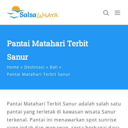
Skip
to
content
Pantai Matahari Terbit
Sanur
Home
Destinasi
Bali
Pantai Matahari Terbit Sanur
Pantai Matahari Terbit Sanur adalah salah satu
pantai yang terletak di kawasan wisata Sanur
terkenal. Pantai ini menawarkan spot sunrise
yang indah dan menawan, serta berbagai daya