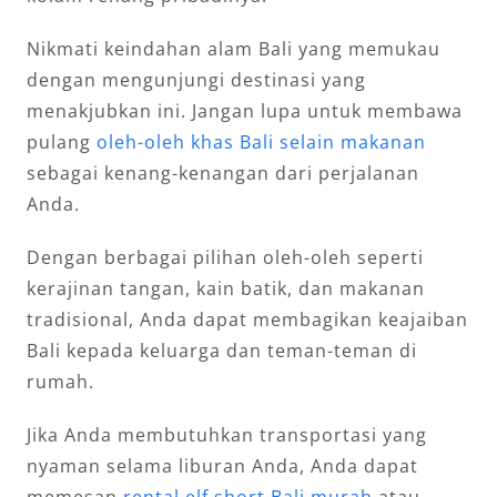
Nikmati keindahan alam Bali yang memukau
dengan mengunjungi destinasi yang
menakjubkan ini. Jangan lupa untuk membawa
pulang
oleh-oleh khas Bali selain makanan
sebagai kenang-kenangan dari perjalanan
Anda.
Dengan berbagai pilihan oleh-oleh seperti
kerajinan tangan, kain batik, dan makanan
tradisional, Anda dapat membagikan keajaiban
Bali kepada keluarga dan teman-teman di
rumah.
Jika Anda membutuhkan transportasi yang
nyaman selama liburan Anda, Anda dapat
memesan
rental elf short Bali murah
atau