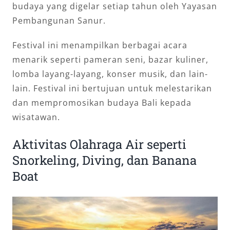
budaya yang digelar setiap tahun oleh Yayasan
Pembangunan Sanur.
Festival ini menampilkan berbagai acara
menarik seperti pameran seni, bazar kuliner,
lomba layang-layang, konser musik, dan lain-
lain. Festival ini bertujuan untuk melestarikan
dan mempromosikan budaya Bali kepada
wisatawan.
Aktivitas Olahraga Air seperti
Snorkeling, Diving, dan Banana
Boat