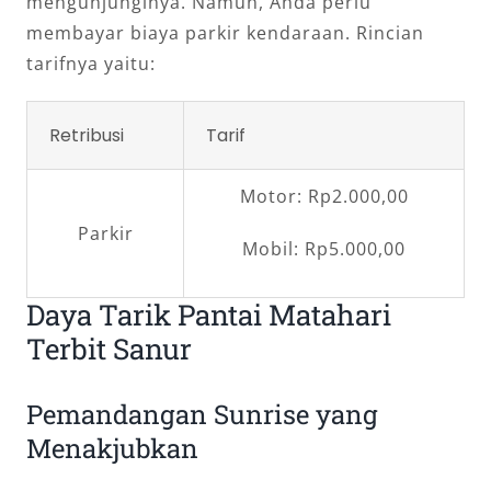
mengunjunginya. Namun, Anda perlu
membayar biaya parkir kendaraan. Rincian
tarifnya yaitu:
Retribusi
Tarif
Motor: Rp2.000,00
Parkir
Mobil: Rp5.000,00
Daya Tarik Pantai Matahari
Terbit Sanur
Pemandangan Sunrise yang
Menakjubkan