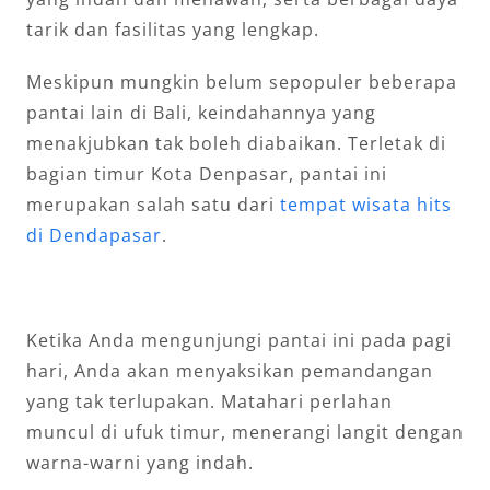
tarik dan fasilitas yang lengkap.
Meskipun mungkin belum sepopuler beberapa
pantai lain di Bali, keindahannya yang
menakjubkan tak boleh diabaikan. Terletak di
bagian timur Kota Denpasar, pantai ini
merupakan salah satu dari
tempat wisata hits
di Dendapasar
.
Ketika Anda mengunjungi pantai ini pada pagi
hari, Anda akan menyaksikan pemandangan
yang tak terlupakan. Matahari perlahan
muncul di ufuk timur, menerangi langit dengan
warna-warni yang indah.