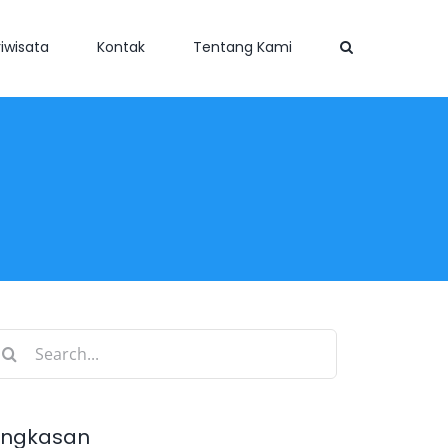
iwisata
Kontak
Tentang Kami
earch
r:
ingkasan