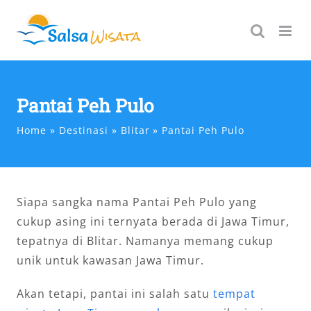
Skip
to
content
Pantai Peh Pulo
Home
Destinasi
Blitar
Pantai Peh Pulo
Siapa sangka nama Pantai Peh Pulo yang
cukup asing ini ternyata berada di Jawa Timur,
tepatnya di Blitar. Namanya memang cukup
unik untuk kawasan Jawa Timur.
Akan tetapi, pantai ini salah satu
tempat