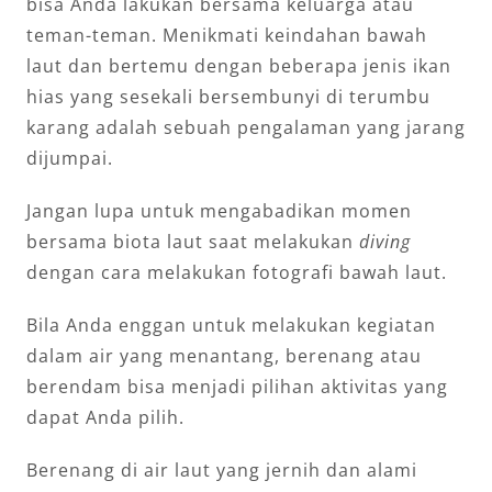
bisa Anda lakukan bersama keluarga atau
teman-teman. Menikmati keindahan bawah
laut dan bertemu dengan beberapa jenis ikan
hias yang sesekali bersembunyi di terumbu
karang adalah sebuah pengalaman yang jarang
dijumpai.
Jangan lupa untuk mengabadikan momen
bersama biota laut saat melakukan
diving
dengan cara melakukan fotografi bawah laut.
Bila Anda enggan untuk melakukan kegiatan
dalam air yang menantang, berenang atau
berendam bisa menjadi pilihan aktivitas yang
dapat Anda pilih.
Berenang di air laut yang jernih dan alami