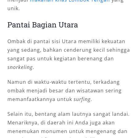
unik.
Pantai Bagian Utara
Ombak di pantai sisi Utara memiliki kekuatan
yang sedang, bahkan cenderung kecil sehingga
sangat pas untuk kegiatan berenang dan
snorkeling
.
Namun di waktu-waktu tertentu, terkadang
ombak menjadi besar dan wisatawan sering
memanfaatkannya untuk
surfing
.
Selain itu, bentang alam lautnya sangat landai.
Menariknya, di daerah ini Anda juga akan
menemukan monumen untuk mengenang dan