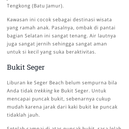
Tengkong (Batu Jamur).
Kawasan ini cocok sebagai destinasi wisata
yang ramah anak. Pasalnya, ombak di pantai
bagian Selatan ini sangat tenang. Air lautnya
juga sangat jernih sehingga sangat aman
untuk si kecil yang suka beraktivitas.
Bukit Seger
Liburan ke Seger Beach belum sempurna bila
Anda tidak
trekking
ke Bukit Seger. Untuk
mencapai puncak bukit, sebenarnya cukup
mudah karena jarak dari kaki bukit ke puncak
tidaklah jauh.
Setelah sampai di atas puncak bukit, rasa lelah