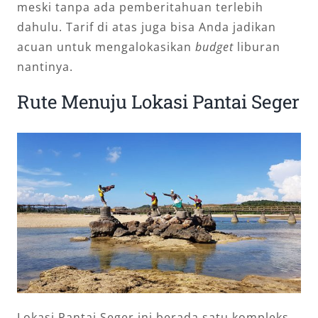
meski tanpa ada pemberitahuan terlebih
dahulu. Tarif di atas juga bisa Anda jadikan
acuan untuk mengalokasikan
budget
liburan
nantinya.
Rute Menuju Lokasi Pantai Seger
Lokasi Pantai Seger ini berada satu kompleks