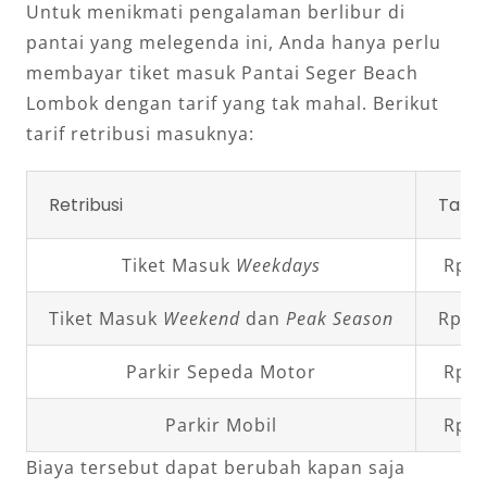
Untuk menikmati pengalaman berlibur di
pantai yang melegenda ini, Anda hanya perlu
membayar tiket masuk Pantai Seger Beach
Lombok dengan tarif yang tak mahal. Berikut
tarif retribusi masuknya:
Retribusi
Tarif
Tiket Masuk
Weekdays
Rp5.
Tiket Masuk
Weekend
dan
Peak Season
Rp10
Parkir Sepeda Motor
Rp3.
Parkir Mobil
Rp5.
Biaya tersebut dapat berubah kapan saja