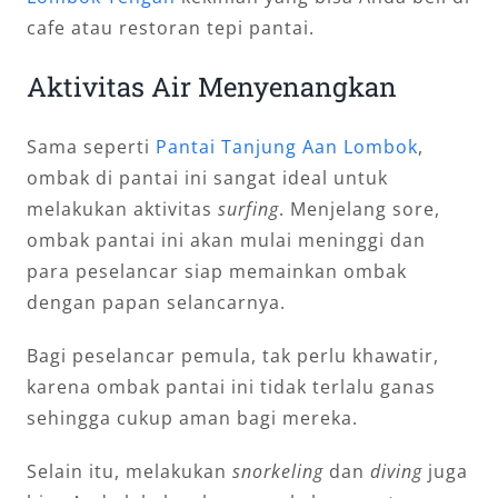
cafe atau restoran tepi pantai.
Aktivitas Air Menyenangkan
Sama seperti
Pantai Tanjung Aan Lombok
,
ombak di pantai ini sangat ideal untuk
melakukan aktivitas
surfing
. Menjelang sore,
ombak pantai ini akan mulai meninggi dan
para peselancar siap memainkan ombak
dengan papan selancarnya.
Bagi peselancar pemula, tak perlu khawatir,
karena ombak pantai ini tidak terlalu ganas
sehingga cukup aman bagi mereka.
Selain itu, melakukan
snorkeling
dan
diving
juga