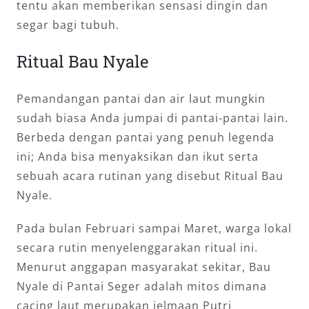
tentu akan memberikan sensasi dingin dan
segar bagi tubuh.
Ritual Bau Nyale
Pemandangan pantai dan air laut mungkin
sudah biasa Anda jumpai di pantai-pantai lain.
Berbeda dengan pantai yang penuh legenda
ini; Anda bisa menyaksikan dan ikut serta
sebuah acara rutinan yang disebut Ritual Bau
Nyale.
Pada bulan Februari sampai Maret, warga lokal
secara rutin menyelenggarakan ritual ini.
Menurut anggapan masyarakat sekitar, Bau
Nyale di Pantai Seger adalah mitos dimana
cacing laut merupakan jelmaan Putri