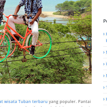
P
t wisata Tuban terbaru
yang populer. Pantai