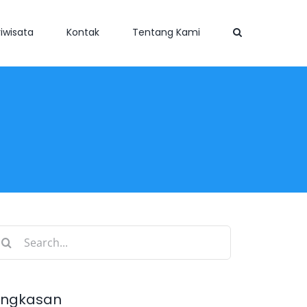
iwisata
Kontak
Tentang Kami
earch
r:
ingkasan