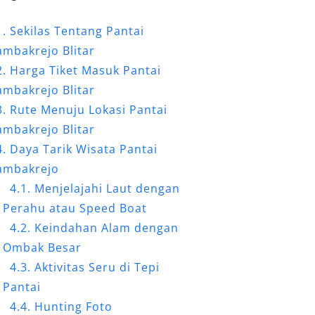
Sekilas Tentang Pantai
ambakrejo Blitar
Harga Tiket Masuk Pantai
ambakrejo Blitar
Rute Menuju Lokasi Pantai
ambakrejo Blitar
Daya Tarik Wisata Pantai
ambakrejo
Menjelajahi Laut dengan
Perahu atau
Speed Boat
Keindahan Alam dengan
Ombak Besar
Aktivitas Seru di Tepi
Pantai
Hunting
Foto