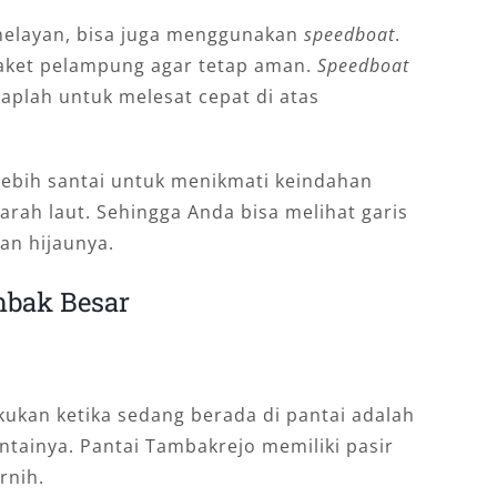
nelayan, bisa juga menggunakan
speedboat
.
jaket pelampung agar tetap aman.
Speedboat
iaplah untuk melesat cepat di atas
lebih santai untuk menikmati keindahan
 arah laut. Sehingga Anda bisa melihat garis
an hijaunya.
bak Besar
akukan ketika sedang berada di pantai adalah
tainya. Pantai Tambakrejo memiliki pasir
rnih.