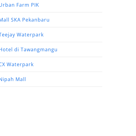
Urban Farm PIK
Mall SKA Pekanbaru
Teejay Waterpark
Hotel di Tawangmangu
CX Waterpark
Nipah Mall