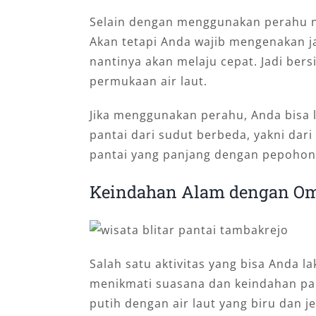
Selain dengan menggunakan perahu 
Akan tetapi Anda wajib mengenakan 
nantinya akan melaju cepat. Jadi bers
permukaan air laut.
Jika menggunakan perahu, Anda bisa 
pantai dari sudut berbeda, yakni dari
pantai yang panjang dengan pepohon
Keindahan Alam dengan Om
Salah satu aktivitas yang bisa Anda l
menikmati suasana dan keindahan pan
putih dengan air laut yang biru dan je