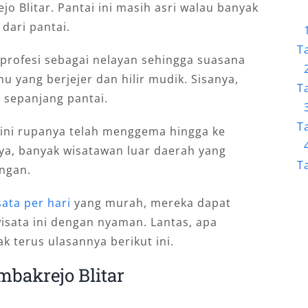
o Blitar. Pantai ini masih asri walau banyak
dari pantai.
T
rprofesi sebagai nelayan sehingga suasana
 yang berjejer dan hilir mudik. Sisanya,
T
 sepanjang pantai.
T
 ini rupanya telah menggema hingga ke
nya, banyak wisatawan luar daerah yang
T
ngan.
ata per hari
yang murah, mereka dapat
isata ini dengan nyaman. Lantas, apa
k terus ulasannya berikut ini.
mbakrejo Blitar