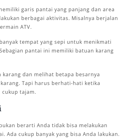
memiliki garis pantai yang panjang dan area
akukan berbagai aktivitas. Misalnya berjalan
bermain ATV.
 banyak tempat yang sepi untuk menikmati
ebagian pantai ini memiliki batuan karang
n karang dan melihat betapa besarnya
ang. Tapi harus berhati-hati ketika
a cukup tajam.
i
bukan berarti Anda tidak bisa melakukan
tai. Ada cukup banyak yang bisa Anda lakukan.