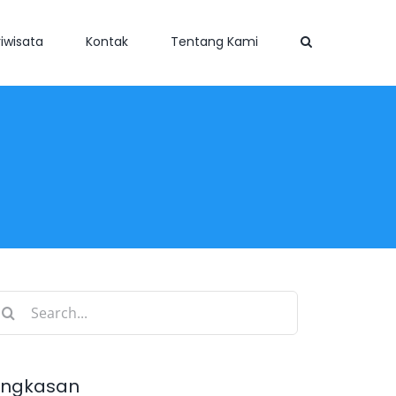
iwisata
Kontak
Tentang Kami
earch
r:
ingkasan