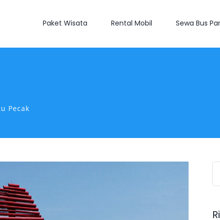
Paket Wisata
Rental Mobil
Sewa Bus Par
tu Pecak
S
fo
R