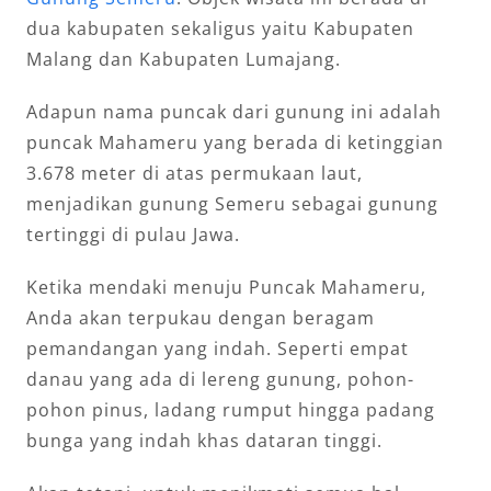
dua kabupaten sekaligus yaitu Kabupaten
Malang dan Kabupaten Lumajang.
Adapun nama puncak dari gunung ini adalah
puncak Mahameru yang berada di ketinggian
3.678 meter di atas permukaan laut,
menjadikan gunung Semeru sebagai gunung
tertinggi di pulau Jawa.
Ketika mendaki menuju Puncak Mahameru,
Anda akan terpukau dengan beragam
pemandangan yang indah. Seperti empat
danau yang ada di lereng gunung, pohon-
pohon pinus, ladang rumput hingga padang
bunga yang indah khas dataran tinggi.