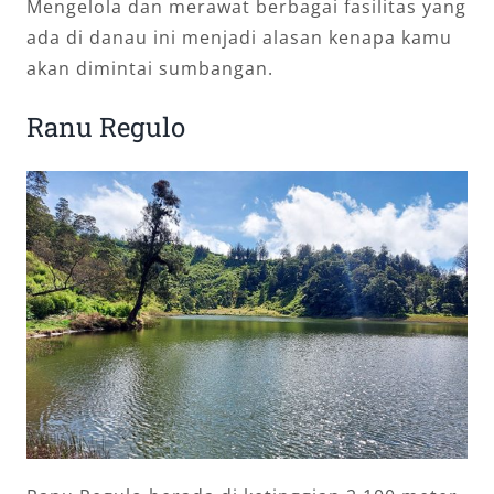
Mengelola dan merawat berbagai fasilitas yang
ada di danau ini menjadi alasan kenapa kamu
akan dimintai sumbangan.
Ranu Regulo