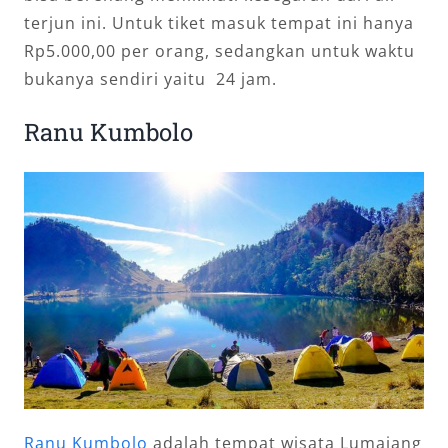
terjun ini. Untuk tiket masuk tempat ini hanya
Rp5.000,00 per orang, sedangkan untuk waktu
bukanya sendiri yaitu 24 jam.
Ranu Kumbolo
Ranu Kumbolo
adalah tempat wisata Lumajang