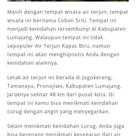
Masih dengan tempat wisata air terjun, tempat
wisata ini bernama Coban Sriti. Tempat ini
menjadi keindahan tersembunyi di Kabupaten
Lumajang. Walaupun tempat ini tidak
sepopuler Air Terjun Kapas Biru, namun
tempat ini akan menghipnotis Anda dengan
keindahan alamnya.
Letak air terjun ini berada di Jogokereng,
Tamanayu, Pronojiwo, Kabupaten Lumajang.
Jaraknya sekitar 48 km dari pusat kota. Di
tempat ini kamu bisa menikmati keindahan
curug dengan angin yang menyegarkan.
Selain menikmati keindahan curug, Anda juga
bisa berenang menikmati kesegaran dari air