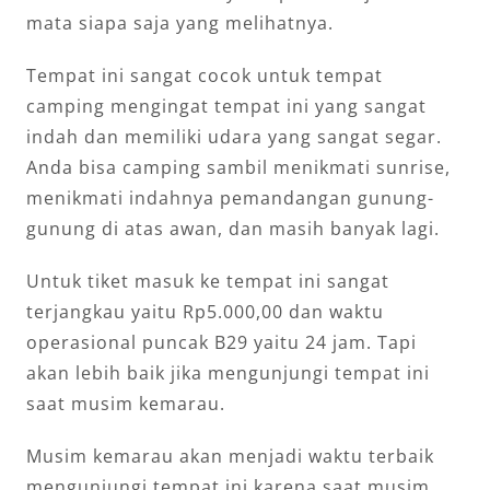
mata siapa saja yang melihatnya.
Tempat ini sangat cocok untuk tempat
camping mengingat tempat ini yang sangat
indah dan memiliki udara yang sangat segar.
Anda bisa camping sambil menikmati sunrise,
menikmati indahnya pemandangan gunung-
gunung di atas awan, dan masih banyak lagi.
Untuk tiket masuk ke tempat ini sangat
terjangkau yaitu Rp5.000,00 dan waktu
operasional puncak B29 yaitu 24 jam. Tapi
akan lebih baik jika mengunjungi tempat ini
saat musim kemarau.
Musim kemarau akan menjadi waktu terbaik
mengunjungi tempat ini karena saat musim