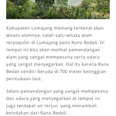
Kabupaten Lumajang memang terkenal akan
wisata alamnya, salah satu wisata alam
terpopuler di Lumajang yaitu Ranu Bedali. Di
tempat ini kita akan melihat pemandangan
alam yang sangat mempesona serta udara
yang sangat menyegarkan. Hal itu karena Ranu
Bedali sendiri berada di 700 meter ketinggian
permukaan laut.
Selain pemandangan yang sangat mempesona
dan udara yang menyegarkan di tempat ini
juga terdapat air terjun yang menambah
keindahan dari Ranu Bedali.