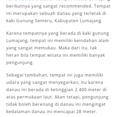
berikutnya yang sangat recommended. Tempat
ini merupakan sebuah danau yang terletak di
kaki Gunung Semeru, Kabupaten Lumajang.
Karena tempatnya yang berada di kaki gunung
Lumajang, tempat ini memiliki keindahan alam
yang sangat memukau. Maka dari itu, tak
heran bila tempat wisata ini memiliki banyak
pengunjung.
Sebagai tambahan, tempat ini juga memiliki
udara yang sangat menyegarkan, itu karena
danau ini berada di ketinggian 2.400 meter di
atas permukaan laut. Akan tetapi, pengunjung
tidak boleh berenang di danau ini mengingat
kedalaman danau ini mencapai 28 meter.