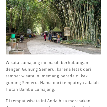
Wisata Lumajang ini masih berhubungan
dengan Gunung Semeru, karena letak dari
tempat wisata ini memang berada di kaki
gunung Semeru. Nama dari tempatnya adalah
Hutan Bambu Lumajang.
Di tempat wisata ini Anda bisa merasakan