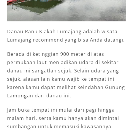
Danau Ranu Klakah Lumajang adalah wisata
Lumajang recommend yang bisa Anda datangi.
Berada di ketinggian 900 meter di atas
permukaan laut menjadikan udara di sekitar
danau ini sangatlah sejuk. Selain udara yang
sejuk, alasan lain kamu wajib ke tempat ini
karena kamu dapat melihat keindahan Gunung
Lamongan dari danau ini.
Jam buka tempat ini mulai dari pagi hingga
malam hari, serta kamu hanya akan dimintai
sumbangan untuk memasuki kawasannya.