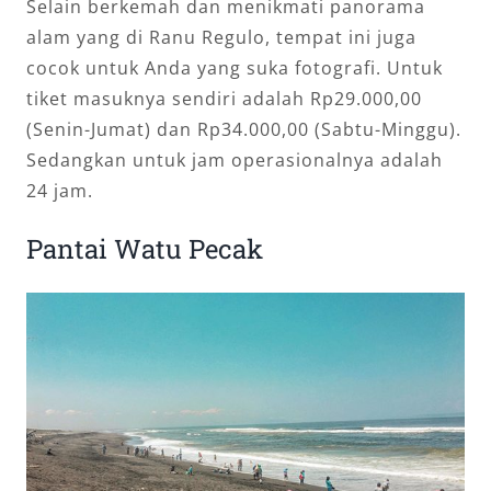
Selain berkemah dan menikmati panorama
alam yang di Ranu Regulo, tempat ini juga
cocok untuk Anda yang suka fotografi. Untuk
tiket masuknya sendiri adalah Rp29.000,00
(Senin-Jumat) dan Rp34.000,00 (Sabtu-Minggu).
Sedangkan untuk jam operasionalnya adalah
24 jam.
Pantai Watu Pecak