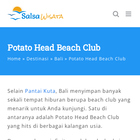
Skip
to
content
Potato Head Beach Club
Home
Destinasi
Bali
Potato Head Beach Club
Selain
Pantai Kuta
, Bali menyimpan banyak
sekali tempat hiburan berupa beach club yang
menarik untuk Anda kunjungi. Satu di
antaranya adalah Potato Head Beach Club
yang hits di berbagai kalangan usia.