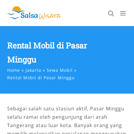
Skip
to
content
Rental Mobil di Pasar
Minggu
Home
Jakarta
Sewa Mobil
Rental Mobil di Pasar Minggu
Sebagai salah satu stasiun aktif, Pasar Minggu
selalu ramai oleh pengunjung dari arah
Tangerang atau luar kota. Banyak orang yang
memilih melanjutkan perjalanan menggunakan