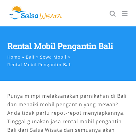
Skip
to
content
Rental Mobil Pengantin Bali
Home
Bali
Sewa Mobil
Rental Mobil Pengantin Bali
Punya mimpi melaksanakan pernikahan di Bali
dan menaiki mobil pengantin yang mewah?
Anda tidak perlu repot-repot menyiapkannya.
Tinggal gunakan jasa rental mobil pengantin
Bali dari Salsa Wisata dan semuanya akan