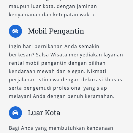
Armada yang terawat menunjukkan kualitas
maupun luar kota, dengan jaminan
dan profesionalitas penyedia jasa.
kenyamanan dan ketepatan waktu.
5. Pahami Syarat dan Ketentuan
Mobil Pengantin
Sewa dengan Detail
Ingin hari pernikahan Anda semakin
Setiap penyedia jasa sewa mobil Jember
berkesan? Salsa Wisata menyediakan layanan
memiliki aturan berbeda. Pastikan Anda
rental mobil pengantin dengan pilihan
memahami detail seperti durasi sewa, biaya
kendaraan mewah dan elegan. Nikmati
overtime, batas area penggunaan, serta
perjalanan istimewa dengan dekorasi khusus
kebijakan pembatalan. Hal ini penting untuk
serta pengemudi profesional yang siap
menghindari biaya tambahan yang tidak
melayani Anda dengan penuh keramahan.
terduga.
Luar Kota
6. Tentukan Pilihan Sopir atau
Lepas Kunci Sesuai Kebutuhan
Bagi Anda yang membutuhkan kendaraan