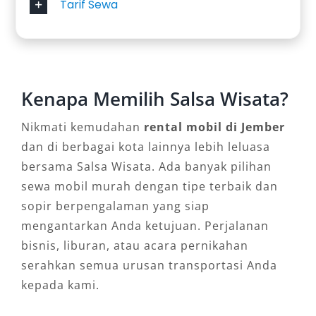
Tarif Sewa
Toyota Hiace Commuter
Toyota Hiace Premio
Hiace Premio Luxury
Isuzu Elf Long
Kenapa Memilih Salsa Wisata?
Solusi terbaik untuk wisata grup, outing
Nikmati kemudahan
rental mobil di Jember
kantor, atau event skala besar.
dan di berbagai kota lainnya lebih leluasa
Fasilitas Unggulan Sewa Mobil
bersama Salsa Wisata. Ada banyak pilihan
Jember
sewa mobil murah dengan tipe terbaik dan
sopir berpengalaman yang siap
mengantarkan Anda ketujuan. Perjalanan
Layanan rental mobil profesional tidak hanya
bisnis, liburan, atau acara pernikahan
soal kendaraan, tetapi juga pengalaman
serahkan semua urusan transportasi Anda
perjalanan. Berikut fasilitas yang umumnya
kepada kami.
tersedia: