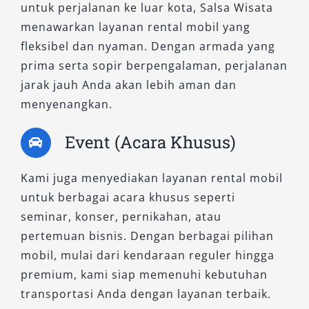
untuk perjalanan ke luar kota, Salsa Wisata
Jika Anda tidak familiar dengan rute di Jember,
menawarkan layanan rental mobil yang
gunakan layanan sewa mobil Jember dengan
fleksibel dan nyaman. Dengan armada yang
sopir agar perjalanan lebih praktis. Namun jika
prima serta sopir berpengalaman, perjalanan
ingin lebih fleksibel dan privat, Anda bisa
jarak jauh Anda akan lebih aman dan
memilih rental mobil Jember lepas kunci
menyenangkan.
dengan syarat dan ketentuan yang berlaku.
Event (Acara Khusus)
7. Pilih Rental dengan Layanan
Tambahan yang Mendukung
Kami juga menyediakan layanan rental mobil
untuk berbagai acara khusus seperti
Rental mobil yang baik biasanya menyediakan
seminar, konser, pernikahan, atau
layanan tambahan seperti antar-jemput, paket
pertemuan bisnis. Dengan berbagai pilihan
wisata, hingga customer service 24 jam.
mobil, mulai dari kendaraan reguler hingga
Fasilitas ini sangat membantu, terutama bagi
premium, kami siap memenuhi kebutuhan
wisatawan atau pengguna yang membutuhkan
transportasi Anda dengan layanan terbaik.
transportasi Jember yang praktis dan tanpa