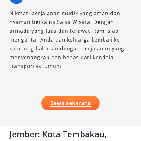
Memilih
sewa mobil Jember
yang tepat adalah
Nikmati perjalanan mudik yang aman dan
langkah penting untuk memastikan perjalanan
nyaman bersama Salsa Wisata. Dengan
Anda berjalan lancar, aman, dan nyaman.
armada yang luas dan terawat, kami siap
Dengan armada lengkap, fasilitas memadai,
mengantar Anda dan keluarga kembali ke
serta layanan profesional, kebutuhan
kampung halaman dengan perjalanan yang
transportasi Anda dapat terpenuhi secara
menyenangkan dan bebas dari kendala
optimal.
transportasi umum.
Baik untuk wisata, bisnis, maupun kebutuhan
harian, layanan rental mobil Jember dari Salsa
Wisata menjadi solusi praktis yang
memberikan fleksibilitas dan efisiensi dalam
Sewa sekarang
setiap perjalanan.
Jember: Kota Tembakau,