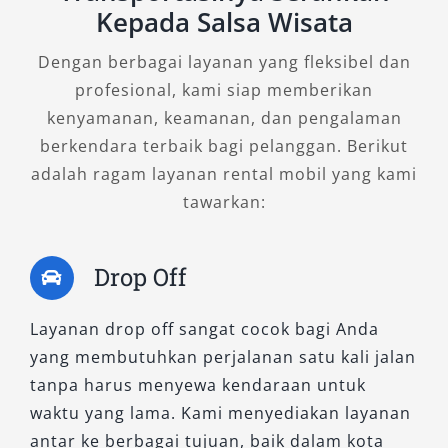
Harga rental mobil Jember murah memang
Kepada Salsa Wisata
menarik, tetapi jangan hanya fokus pada tarif
terendah. Perhatikan fasilitas yang didapat,
Dengan berbagai layanan yang fleksibel dan
seperti kondisi mobil, layanan sopir, dan
profesional, kami siap memberikan
asuransi. Harga yang wajar dengan layanan
kenyamanan, keamanan, dan pengalaman
lengkap justru lebih menguntungkan dalam
berkendara terbaik bagi pelanggan. Berikut
jangka panjang.
adalah ragam layanan rental mobil yang kami
tawarkan:
4. Periksa Kondisi Armada Secara
Menyeluruh
Drop Off
Sebelum menggunakan layanan sewa mobil
Layanan drop off sangat cocok bagi Anda
Jember harian atau bulanan, pastikan
yang membutuhkan perjalanan satu kali jalan
kendaraan dalam kondisi prima. Cek
tanpa harus menyewa kendaraan untuk
kebersihan interior, performa mesin, kondisi
waktu yang lama. Kami menyediakan layanan
ban, hingga fungsi AC dan fitur keselamatan.
antar ke berbagai tujuan, baik dalam kota