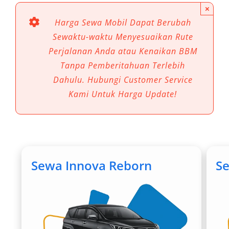
×
Beberapa alasan utama:
Harga Sewa Mobil Dapat Berubah
Sewaktu-waktu Menyesuaikan Rute
Lebih fleksibel untuk perjalanan dalam
Perjalanan Anda atau Kenaikan BBM
dan luar kota
Tanpa Pemberitahuan Terlebih
Cocok untuk wisata ke berbagai destinasi
Dahulu. Hubungi Customer Service
populer
Kami Untuk Harga Update!
Efisien untuk perjalanan dinas atau bisnis
Nyaman untuk keluarga atau rombongan
Bisa disesuaikan dengan budget (dari
ekonomis hingga premium)
Sewa Innova Reborn
S
Layanan ini juga relevan untuk berbagai
kebutuhan, mulai dari antar-jemput bandara,
perjalanan dinas, hingga event khusus.
Pilihan Armada Rental Mobil