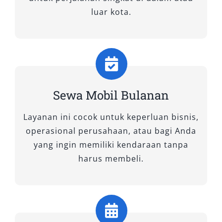
Anda cukup fokus pada tujuan perjalanan
luar kota.
tanpa harus memikirkan logistik kendaraan.
Tips Memilih Rental Mobil
Jember yang Tepat
1. Pilih Rental Mobil Jember yang
Sewa Mobil Bulanan
Terpercaya dan Berpengalaman
Layanan ini cocok untuk keperluan bisnis,
Pastikan Anda menggunakan rental mobil
operasional perusahaan, atau bagi Anda
Jember terpercaya yang memiliki reputasi baik.
yang ingin memiliki kendaraan tanpa
Cek ulasan pelanggan di Google, media sosial,
harus membeli.
atau marketplace untuk memastikan kualitas
layanan. Penyedia jasa yang profesional
biasanya memiliki informasi jelas, komunikasi
responsif, dan sistem pemesanan yang