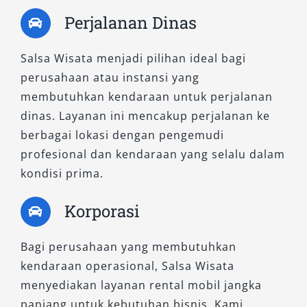
kendala.
Perjalanan Dinas
Rekomendasi Penggunaan Sewa
Salsa Wisata menjadi pilihan ideal bagi
Mobil di Jember
perusahaan atau instansi yang
membutuhkan kendaraan untuk perjalanan
Layanan ini sangat cocok digunakan untuk:
dinas. Layanan ini mencakup perjalanan ke
berbagai lokasi dengan pengemudi
Wisata ke Pantai Papuma, Watu Ulo, atau
profesional dan kendaraan yang selalu dalam
Air Terjun Tancak
kondisi prima.
Perjalanan bisnis dan kunjungan kerja
Antar-jemput bandara atau stasiun
Korporasi
Acara keluarga seperti pernikahan atau
gathering
Bagi perusahaan yang membutuhkan
Kebutuhan harian atau mendadak
kendaraan operasional, Salsa Wisata
menyediakan layanan rental mobil jangka
Dengan pilihan armada lengkap, Anda bisa
panjang untuk kebutuhan bisnis. Kami