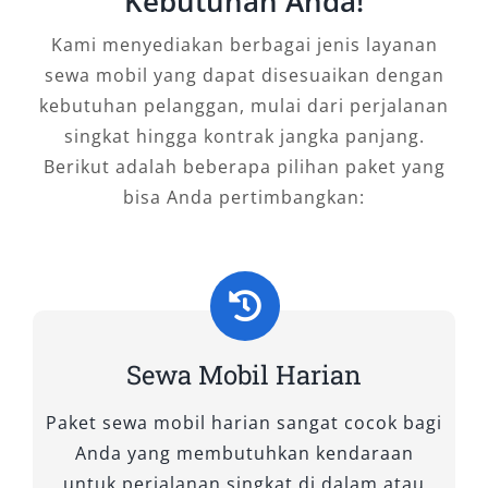
Kebutuhan Anda!
Menggunakan jasa sewa mobil Jember dengan
Kami menyediakan berbagai jenis layanan
sopir atau lepas kunci memberikan
sewa mobil yang dapat disesuaikan dengan
pengalaman perjalanan yang lebih nyaman dan
kebutuhan pelanggan, mulai dari perjalanan
privat. Anda tidak perlu berdesakan, bisa
singkat hingga kontrak jangka panjang.
membawa barang lebih leluasa, serta
Berikut adalah beberapa pilihan paket yang
menikmati perjalanan dengan suasana yang
bisa Anda pertimbangkan:
lebih tenang.
5. Solusi Praktis untuk Perjalanan
Wisata dan Bisnis
Sewa Mobil Harian
Baik untuk kunjungan ke destinasi wisata,
perjalanan dinas, hingga antar-jemput
Paket sewa mobil harian sangat cocok bagi
bandara, jasa sewa mobil di Jember menjadi
Anda yang membutuhkan kendaraan
solusi transportasi yang praktis dan efisien.
untuk perjalanan singkat di dalam atau