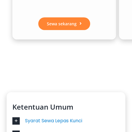
Daihatsu Xenia
Mitsubishi Xpander
Toyota Innova Reborn
Sewa sekarang
Toyota Innova Zenix Hybrid
Pilihan ideal untuk penggunaan harian, liburan
keluarga, dan perjalanan personal.
SUV & Kendaraan Tangguh
Toyota Fortuner
Mitsubishi Pajero Sport
Cocok untuk perjalanan jarak jauh atau
Ketentuan Umum
kebutuhan yang memerlukan performa lebih.
Syarat Sewa Lepas Kunci
Kendaraan Rombongan