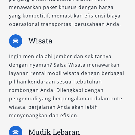
menyesuaikan kendaraan untuk setiap
menawarkan paket khusus dengan harga
kebutuhan perjalanan.
yang kompetitif, memastikan efisiensi biaya
Cara Sewa Mobil di Salsa Wisata
operasional transportasi perusahaan Anda.
Wisata
Proses pemesanan dirancang sederhana dan
cepat:
Ingin menjelajahi Jember dan sekitarnya
Tentukan jenis mobil sesuai kebutuhan
dengan nyaman? Salsa Wisata menawarkan
Hubungi tim melalui WhatsApp atau
layanan rental mobil wisata dengan berbagai
telepon
pilihan kendaraan sesuai kebutuhan
Konfirmasi jadwal dan ketersediaan unit
rombongan Anda. Dilengkapi dengan
Lakukan pembayaran sesuai ketentuan
pengemudi yang berpengalaman dalam rute
Mobil siap digunakan
wisata, perjalanan Anda akan lebih
menyenangkan dan efisien.
Proses ini memudahkan pelanggan, termasuk
yang membutuhkan layanan mendadak.
Mudik Lebaran