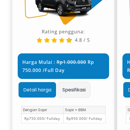
Jember
Salsa Wisata menyediakan berbagai jenis
kendaraan yang bisa disesuaikan dengan
Rating pengguna:
kebutuhan perjalanan Anda:
4.8
/
5
Mobil Premium & Eksekutif
Harga Mulai :
Rp1.000.000
Rp
H
Toyota Alphard
750.000 /Full Day
R
Toyota Camry
Cocok untuk tamu VIP, perjalanan bisnis, dan
Detail harga
Spesifikasi
acara penting.
Mobil Keluarga & Harian
Dengan Sopir
Sopir + BBM
D
Rp750.000/ Fullday
Rp950.000/ Fullday
Toyota Avanza