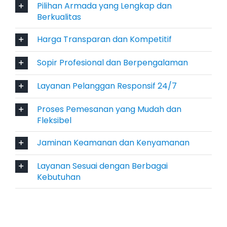
Pilihan sewa dengan sopir atau lepas
Pilihan Armada yang Lengkap dan
Berkualitas
kunci
Armada bersih, terawat, dan rutin diservis
Harga Transparan dan Kompetitif
AC dingin dan kabin nyaman
Asuransi kendaraan untuk keamanan
Sopir Profesional dan Berpengalaman
ekstra
Layanan Pelanggan Responsif 24/7
Layanan antar-jemput lokasi
Customer service responsif
Proses Pemesanan yang Mudah dan
Paket wisata dan perjalanan khusus
Fleksibel
Fasilitas ini memastikan perjalanan Anda tetap
Jaminan Keamanan dan Kenyamanan
aman, nyaman, dan efisien.
Layanan Sesuai dengan Berbagai
5 Manfaat Menggunakan Rental
Kebutuhan
Mobil Jember
1. Fleksibilitas Tinggi untuk