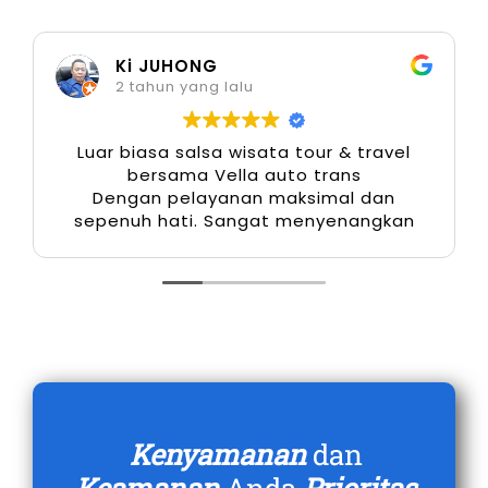
Berbagai Kebutuhan
Ki JUHONG
Menggunakan
rental mobil Jember terdekat
2 tahun yang lalu
memberi kebebasan penuh dalam mengatur
jadwal, rute, dan durasi perjalanan. Anda tidak
Luar biasa salsa wisata tour & travel
terikat waktu seperti transportasi umum,
bersama Vella auto trans
Dengan pelayanan maksimal dan
sehingga cocok untuk wisata, perjalanan
sepenuh hati. Sangat menyenangkan
bisnis, hingga kebutuhan mendadak di dalam
maupun luar kota.
2. Efisiensi Waktu dan Perjalanan
Lebih Terencana
Dengan sewa mobil Jember, Anda dapat
langsung menuju tujuan tanpa harus transit
Kenyamanan
dan
atau menunggu kendaraan. Hal ini sangat
Keamanan
Anda
Prioritas