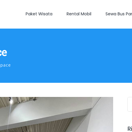
Paket Wisata
Rental Mobil
Sewa Bus Par
ce
Space
S
fo
R