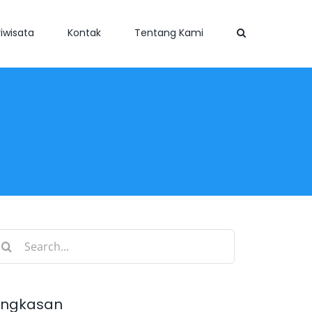
iwisata
Kontak
Tentang Kami
earch
r:
ingkasan