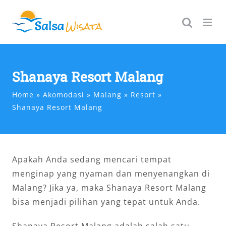
Skip
to
content
Shanaya Resort Malang
Home
Akomodasi
Malang
Resort
Shanaya Resort Malang
Apakah Anda sedang mencari tempat
menginap yang nyaman dan menyenangkan di
Malang? Jika ya, maka Shanaya Resort Malang
bisa menjadi pilihan yang tepat untuk Anda.