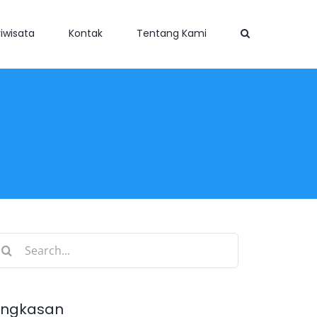
iwisata
Kontak
Tentang Kami
earch
r:
ingkasan