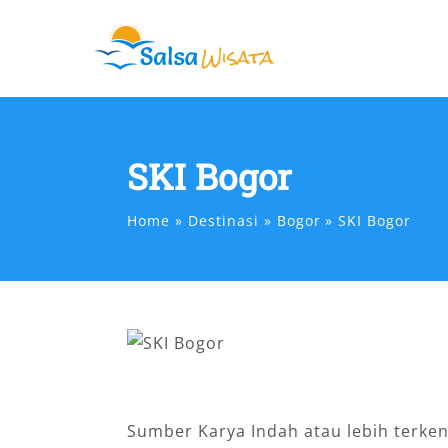
Skip
to
content
SKI Bogor
Home
Destinasi
Bogor
SKI Bogor
Sumber Karya Indah atau lebih terk