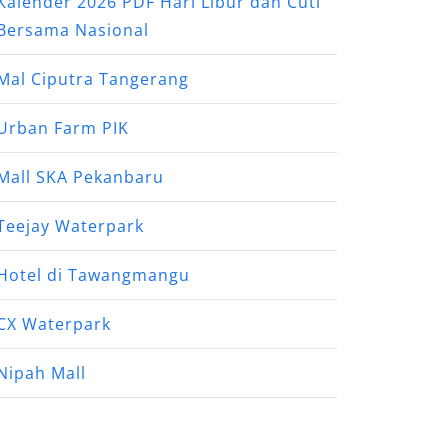
Kalender 2026 PDF Hari Libur dan Cuti
Bersama Nasional
Mal Ciputra Tangerang
Urban Farm PIK
Mall SKA Pekanbaru
Teejay Waterpark
Hotel di Tawangmangu
CX Waterpark
Nipah Mall