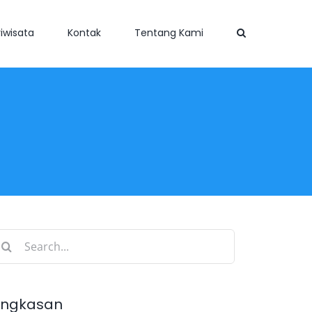
iwisata
Kontak
Tentang Kami
earch
r:
ingkasan