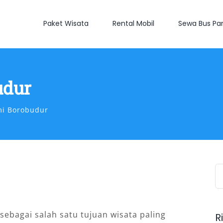
Paket Wisata
Rental Mobil
Sewa Bus Par
udur
i Borobudur
S
fo
sebagai salah satu tujuan wisata paling
R