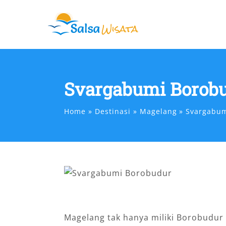
Skip
to
content
Svargabumi Borob
Home
Destinasi
Magelang
Svargabum
Magelang tak hanya miliki Borobudur 