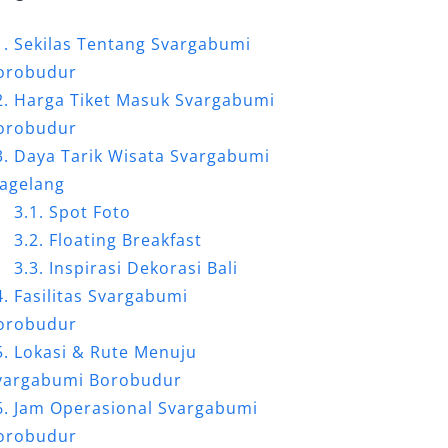
Sekilas Tentang Svargabumi
orobudur
Harga Tiket Masuk Svargabumi
orobudur
Daya Tarik Wisata Svargabumi
agelang
Spot Foto
Floating Breakfast
Inspirasi Dekorasi Bali
Fasilitas Svargabumi
orobudur
Lokasi & Rute Menuju
vargabumi Borobudur
Jam Operasional Svargabumi
orobudur