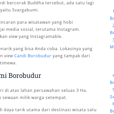
ndi bercorak Buddha tersebut, ada satu lagi
, yaitu Svargabumi.
B
 incaran para wisatawan yang hobi
ai media sosial, terutama Instagram.
B
ikan
view
yang Instagramable.
M
enarik yang bisa Anda coba. Lokasinya yang
an
view
Candi Borobudur
yang tampak dari
stimewa.
umi Borobudur
B
iri di atas lahan persawahan seluas 3 Ha.
S
 sewaan milik warga setempat.
daya tarik utama dari destinasi wisata satu
B