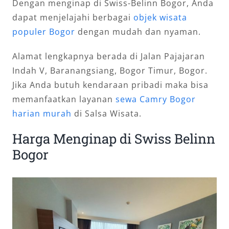
Dengan menginap di Swiss-Belinn Bogor, Anda
dapat menjelajahi berbagai
objek wisata
populer Bogor
dengan mudah dan nyaman.
Alamat lengkapnya berada di Jalan Pajajaran
Indah V, Baranangsiang, Bogor Timur, Bogor.
Jika Anda butuh kendaraan pribadi maka bisa
memanfaatkan layanan
sewa Camry Bogor
harian murah
di Salsa Wisata.
Harga Menginap di Swiss Belinn
Bogor