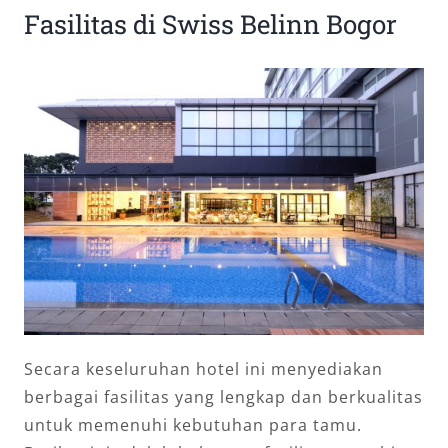
Fasilitas di Swiss Belinn Bogor
Secara keseluruhan hotel ini menyediakan
berbagai fasilitas yang lengkap dan berkualitas
untuk memenuhi kebutuhan para tamu.