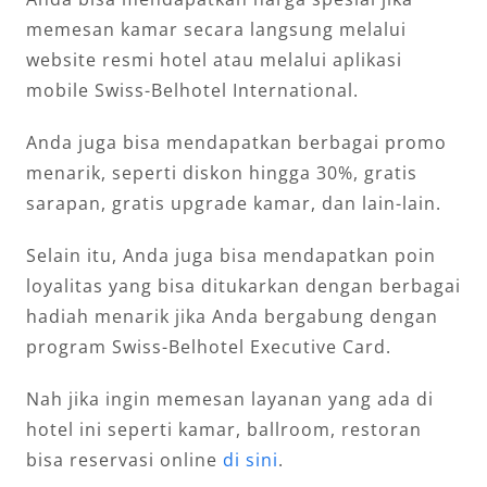
memesan kamar secara langsung melalui
website resmi hotel atau melalui aplikasi
mobile Swiss-Belhotel International.
Anda juga bisa mendapatkan berbagai promo
menarik, seperti diskon hingga 30%, gratis
sarapan, gratis upgrade kamar, dan lain-lain.
Selain itu, Anda juga bisa mendapatkan poin
loyalitas yang bisa ditukarkan dengan berbagai
hadiah menarik jika Anda bergabung dengan
program Swiss-Belhotel Executive Card.
Nah jika ingin memesan layanan yang ada di
hotel ini seperti kamar, ballroom, restoran
bisa reservasi online
di sini
.