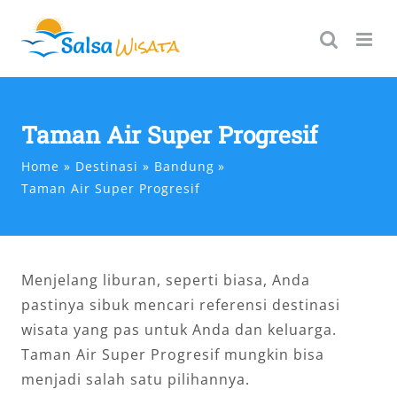
Skip
to
content
Taman Air Super Progresif
Home
Destinasi
Bandung
Taman Air Super Progresif
Menjelang liburan, seperti biasa, Anda
pastinya sibuk mencari referensi destinasi
wisata yang pas untuk Anda dan keluarga.
Taman Air Super Progresif mungkin bisa
menjadi salah satu pilihannya.