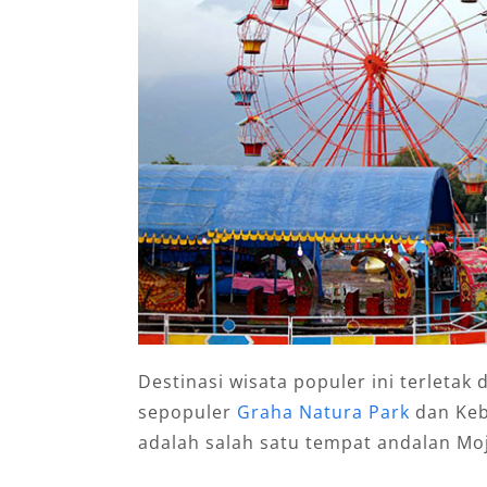
Destinasi wisata populer ini terletak
sepopuler
Graha Natura Park
dan Keb
adalah salah satu tempat andalan Mo