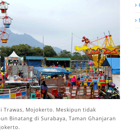
 di Trawas, Mojokerto. Meskipun tidak
un Binatang di Surabaya, Taman Ghanjaran
jokerto.