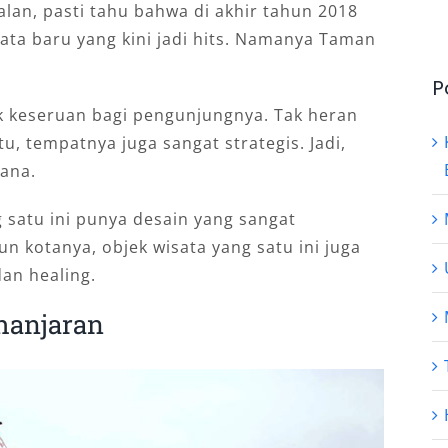
alan, pasti tahu bahwa di akhir tahun 2018
ata baru yang kini jadi hits. Namanya Taman
P
k keseruan bagi pengunjungnya. Tak heran
u, tempatnya juga sangat strategis. Jadi,
ana.
satu ini punya desain yang sangat
n kotanya, objek wisata yang satu ini juga
an healing.
hanjaran