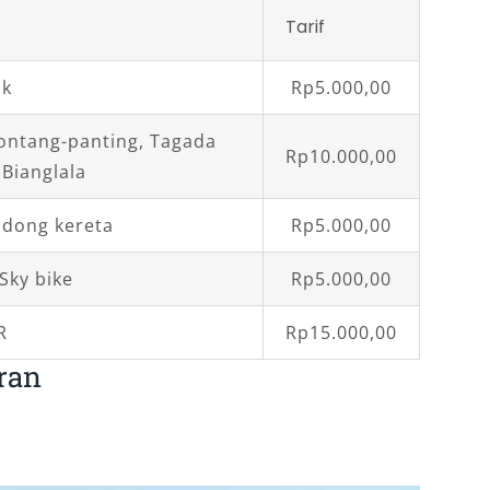
Tarif
uk
Rp5.000,00
Pontang-panting, Tagada
Rp10.000,00
 Bianglala
odong kereta
Rp5.000,00
Sky bike
Rp5.000,00
R
Rp15.000,00
ran