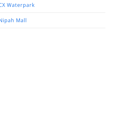
CX Waterpark
Nipah Mall