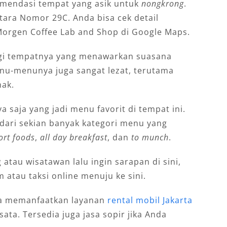
omendasi tempat yang asik untuk
nongkrong
.
Utara Nomor 29C. Anda bisa cek detail
orgen Coffee Lab and Shop di Google Maps.
agi tempatnya yang menawarkan suasana
nu-menunya juga sangat lezat, terutama
nak.
a saja yang jadi menu favorit di tempat ini.
ari sekian banyak kategori menu yang
ort foods
,
all day breakfast
, dan
to munch
.
atau wisatawan lalu ingin sarapan di sini,
atau taksi online menuju ke sini.
nda memanfaatkan layanan
rental mobil Jakarta
sata. Tersedia juga jasa sopir jika Anda