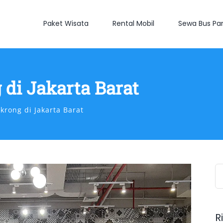
Paket Wisata
Rental Mobil
Sewa Bus Par
di Jakarta Barat
rong di Jakarta Barat
S
fo
R