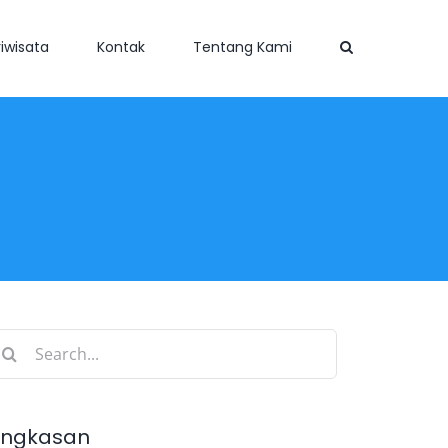
iwisata
Kontak
Tentang Kami
earch
r:
ingkasan