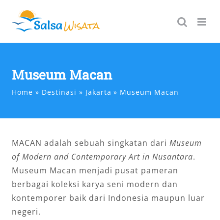
Skip
to
content
Museum Macan
Home
Destinasi
Jakarta
Museum Macan
MACAN adalah sebuah singkatan dari
Museum
of Modern and Contemporary Art in Nusantara
.
Museum Macan menjadi pusat pameran
berbagai koleksi karya seni modern dan
kontemporer baik dari Indonesia maupun luar
negeri.